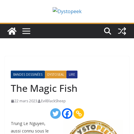
Passer
au
contenu
BANDES DESSINÉES
DYSTOSEAL
LIRE
The Magic Fish
22 mars 2023
EvilBlackSheep
Trung Le Nguyen,
aussi connu sous le