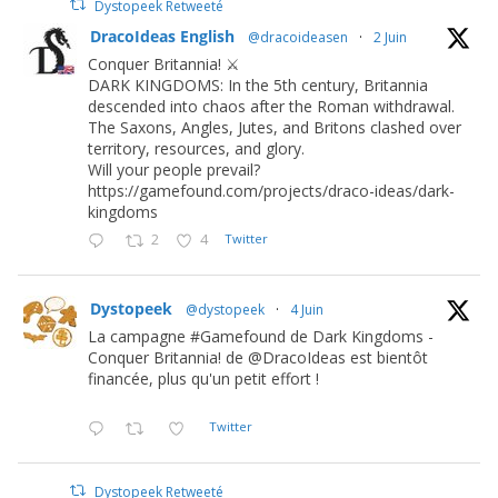
Dystopeek Retweeté
DracoIdeas English
@dracoideasen
·
2 Juin
Conquer Britannia! ⚔️
DARK KINGDOMS: In the 5th century, Britannia
descended into chaos after the Roman withdrawal.
The Saxons, Angles, Jutes, and Britons clashed over
territory, resources, and glory.
Will your people prevail?
https://gamefound.com/projects/draco-ideas/dark-
kingdoms
2
4
Twitter
Dystopeek
@dystopeek
·
4 Juin
La campagne #Gamefound de Dark Kingdoms -
Conquer Britannia! de @DracoIdeas est bientôt
financée, plus qu'un petit effort !
Twitter
Dystopeek Retweeté