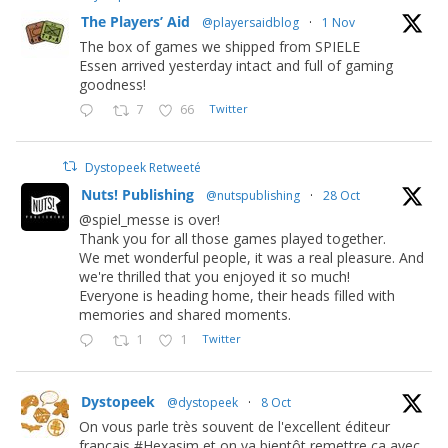
The Players’ Aid
@playersaidblog
·
1 Nov
The box of games we shipped from SPIELE
Essen arrived yesterday intact and full of gaming
goodness!
7
66
Twitter
Dystopeek Retweeté
Nuts! Publishing
@nutspublishing
·
28 Oct
@spiel_messe is over!
Thank you for all those games played together.
We met wonderful people, it was a real pleasure. And
we're thrilled that you enjoyed it so much!
Everyone is heading home, their heads filled with
memories and shared moments.
1
1
Twitter
Dystopeek
@dystopeek
·
8 Oct
On vous parle très souvent de l'excellent éditeur
français #Hexasim et on va bientôt remettre ça avec