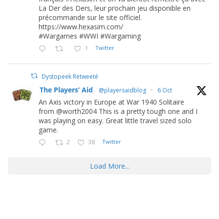
La Der des Ders, leur prochain jeu disponible en
précommande sur le site officiel.
https://www.hexasim.com/
#Wargames #WWI #Wargaming
1
Twitter
Dystopeek Retweeté
The Players’ Aid
@playersaidblog
·
6 Oct
An Axis victory in Europe at War 1940 Solitaire
from @worth2004 This is a pretty tough one and I
was playing on easy. Great little travel sized solo
game.
2
38
Twitter
Load More...