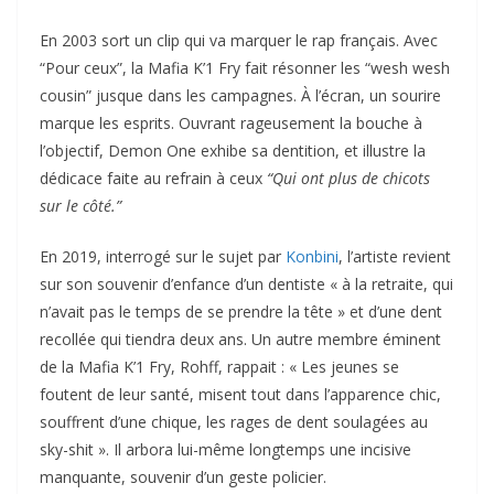
En 2003 sort un clip qui va marquer le rap français. Avec
“Pour ceux”, la Mafia K’1 Fry fait résonner les “wesh wesh
cousin” jusque dans les campagnes. À l’écran, un sourire
marque les esprits. Ouvrant rageusement la bouche à
l’objectif, Demon One exhibe sa dentition, et illustre la
dédicace faite au refrain à ceux
“Qui ont plus de chicots
sur le côté.”
En 2019, interrogé sur le sujet par
Konbini
, l’artiste revient
sur son souvenir d’enfance d’un dentiste « à la retraite, qui
n’avait pas le temps de se prendre la tête » et d’une dent
recollée qui tiendra deux ans. Un autre membre éminent
de la Mafia K’1 Fry, Rohff, rappait : « Les jeunes se
foutent de leur santé, misent tout dans l’apparence chic,
souffrent d’une chique, les rages de dent soulagées au
sky-shit ». Il arbora lui-même longtemps une incisive
manquante, souvenir d’un geste policier.