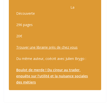
p
r
La
f
é
Découverte
r
f
a
é
296 pages
n
r
ç
é
20€
a
.
i
Trouver une librairie près de chez vous
s
.
Du même auteur, coécrit avec Julien Brygo :
Boulot de merde ! Du cireur au trader,
enquête sur l’utilité et la nuisance sociales
des métiers