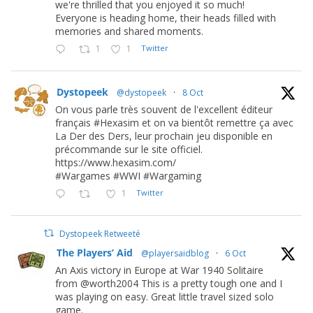
we're thrilled that you enjoyed it so much!
Everyone is heading home, their heads filled with
memories and shared moments.
1
1
Twitter
Dystopeek
@dystopeek
·
8 Oct
On vous parle très souvent de l'excellent éditeur
français #Hexasim et on va bientôt remettre ça avec
La Der des Ders, leur prochain jeu disponible en
précommande sur le site officiel.
https://www.hexasim.com/
#Wargames #WWI #Wargaming
1
Twitter
Dystopeek Retweeté
The Players’ Aid
@playersaidblog
·
6 Oct
An Axis victory in Europe at War 1940 Solitaire
from @worth2004 This is a pretty tough one and I
was playing on easy. Great little travel sized solo
game.