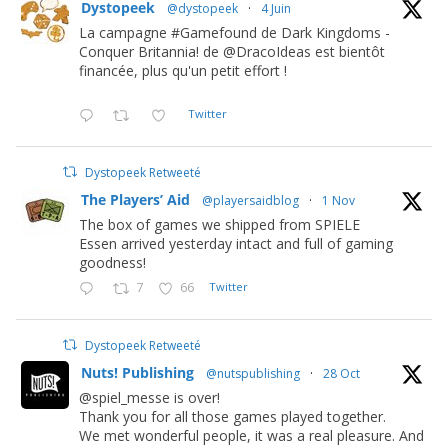
Dystopeek
@dystopeek
·
4 Juin
La campagne #Gamefound de Dark Kingdoms -
Conquer Britannia! de @DracoIdeas est bientôt
financée, plus qu'un petit effort !
Twitter
Dystopeek Retweeté
The Players’ Aid
@playersaidblog
·
1 Nov
The box of games we shipped from SPIELE
Essen arrived yesterday intact and full of gaming
goodness!
7
66
Twitter
Dystopeek Retweeté
Nuts! Publishing
@nutspublishing
·
28 Oct
@spiel_messe is over!
Thank you for all those games played together.
We met wonderful people, it was a real pleasure. And