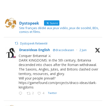
Dystopeek
Suivre
Site français dédié aux jeux vidéo, jeux de société, BDs,
comics et films.
Dystopeek Retweeté
DracoIdeas English
@dracoideasen
·
2 Juin
Conquer Britannia! ⚔️
DARK KINGDOMS: In the 5th century, Britannia
descended into chaos after the Roman withdrawal.
The Saxons, Angles, Jutes, and Britons clashed over
territory, resources, and glory.
Will your people prevail?
https://gamefound.com/projects/draco-ideas/dark-
kingdoms
2
4
Twitter