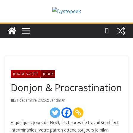
Passer
au
contenu
JEUX DE SOCIÉTÉ
JOUER
Donjon & Procrastination
21 décembre 2025
Sandman
A quelques jours de Noël, les heures de travail semblent
interminables. Votre patron attend toujours le bilan