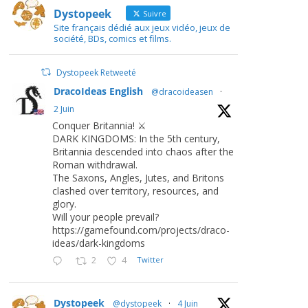
Dystopeek
Suivre
Site français dédié aux jeux vidéo, jeux de
société, BDs, comics et films.
Dystopeek Retweeté
DracoIdeas English
@dracoideasen
·
2 Juin
Conquer Britannia! ⚔️
DARK KINGDOMS: In the 5th century,
Britannia descended into chaos after the
Roman withdrawal.
The Saxons, Angles, Jutes, and Britons
clashed over territory, resources, and
glory.
Will your people prevail?
https://gamefound.com/projects/draco-
ideas/dark-kingdoms
2
4
Twitter
Dystopeek
@dystopeek
·
4 Juin