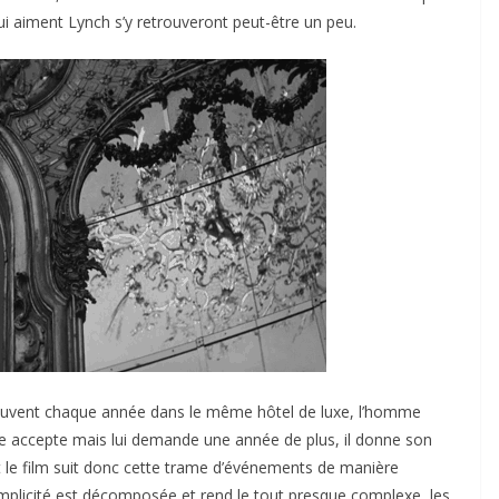
ui aiment Lynch s’y retrouveront peut-être un peu.
trouvent chaque année dans le même hôtel de luxe, l’homme
lle accepte mais lui demande une année de plus, il donne son
ut le film suit donc cette trame d’événements de manière
simplicité est décomposée et rend le tout presque complexe, les