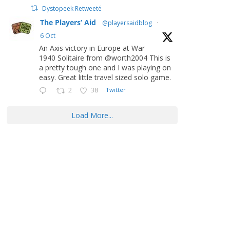
Dystopeek Retweeté
The Players’ Aid
@playersaidblog
·
6 Oct
An Axis victory in Europe at War
1940 Solitaire from @worth2004 This is
a pretty tough one and I was playing on
easy. Great little travel sized solo game.
2
38
Twitter
Load More...