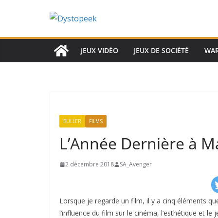
Passer
au
contenu
JEUX VIDÉO
JEUX DE SOCIÉTÉ
WA
BULLER
FILMS
L’Année Dernière à M
2 décembre 2018
SA_Avenger
Lorsque je regarde un film, il y a cinq éléments que 
l’influence du film sur le cinéma, l’esthétique et l