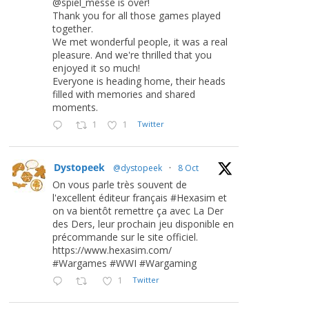
@spiel_messe is over!
Thank you for all those games played
together.
We met wonderful people, it was a real
pleasure. And we're thrilled that you
enjoyed it so much!
Everyone is heading home, their heads
filled with memories and shared
moments.
1
1
Twitter
Dystopeek
@dystopeek
·
8 Oct
On vous parle très souvent de
l'excellent éditeur français #Hexasim et
on va bientôt remettre ça avec La Der
des Ders, leur prochain jeu disponible en
précommande sur le site officiel.
https://www.hexasim.com/
#Wargames #WWI #Wargaming
1
Twitter