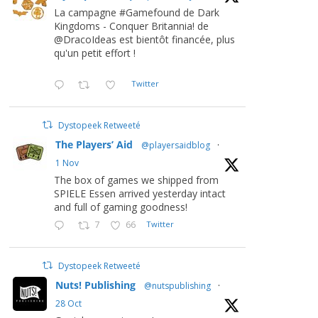
La campagne #Gamefound de Dark
Kingdoms - Conquer Britannia! de
@DracoIdeas est bientôt financée, plus
qu'un petit effort !
Twitter
Dystopeek Retweeté
The Players’ Aid
@playersaidblog
·
1 Nov
The box of games we shipped from
SPIELE Essen arrived yesterday intact
and full of gaming goodness!
7
66
Twitter
Dystopeek Retweeté
Nuts! Publishing
@nutspublishing
·
28 Oct