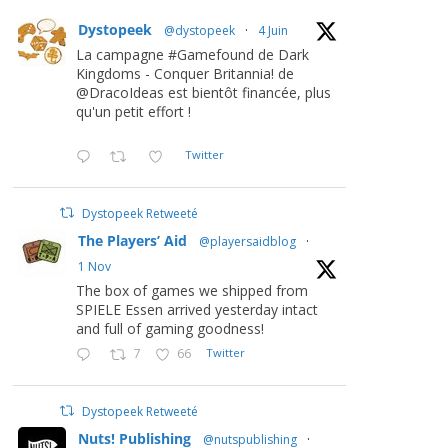
Dystopeek
@dystopeek
·
4 Juin
La campagne #Gamefound de Dark
Kingdoms - Conquer Britannia! de
@DracoIdeas est bientôt financée, plus
qu'un petit effort !
Twitter
Dystopeek Retweeté
The Players’ Aid
@playersaidblog
·
1 Nov
The box of games we shipped from
SPIELE Essen arrived yesterday intact
and full of gaming goodness!
7
66
Twitter
Dystopeek Retweeté
Nuts! Publishing
@nutspublishing
·