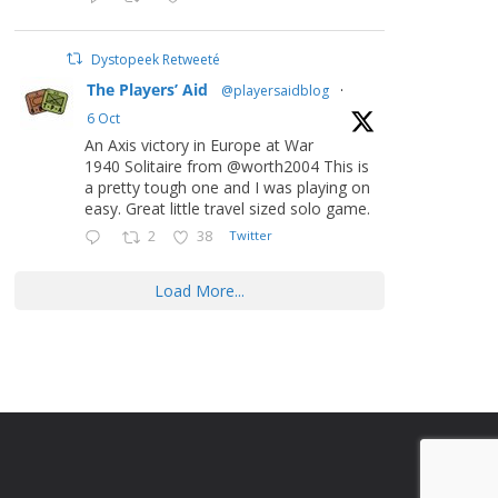
Dystopeek Retweeté
The Players’ Aid
@playersaidblog
·
6 Oct
An Axis victory in Europe at War
1940 Solitaire from @worth2004 This is
a pretty tough one and I was playing on
easy. Great little travel sized solo game.
2
38
Twitter
Load More...