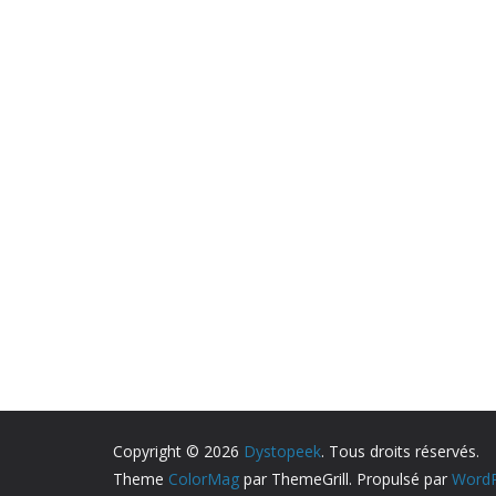
Copyright © 2026
Dystopeek
. Tous droits réservés.
Theme
ColorMag
par ThemeGrill. Propulsé par
WordP