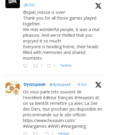
28 Oct
@spiel_messe is over!
Thank you for all those games played
together.
We met wonderful people, it was a real
pleasure. And we're thrilled that you
enjoyed it so much!
Everyone is heading home, their heads
filled with memories and shared
moments.
1
1
Twitter
Dystopeek
@dystopeek
·
8 Oct
On vous parle très souvent de
l'excellent éditeur français #Hexasim et
on va bientôt remettre ça avec La Der
des Ders, leur prochain jeu disponible en
précommande sur le site officiel.
https://www.hexasim.com/
#Wargames #WWI #Wargaming
1
Twitter