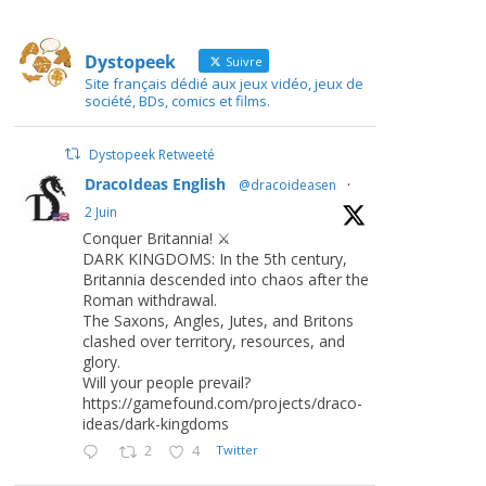
Dystopeek
Suivre
Site français dédié aux jeux vidéo, jeux de
société, BDs, comics et films.
Dystopeek Retweeté
DracoIdeas English
@dracoideasen
·
2 Juin
Conquer Britannia! ⚔️
DARK KINGDOMS: In the 5th century,
Britannia descended into chaos after the
Roman withdrawal.
The Saxons, Angles, Jutes, and Britons
clashed over territory, resources, and
glory.
Will your people prevail?
https://gamefound.com/projects/draco-
ideas/dark-kingdoms
2
4
Twitter