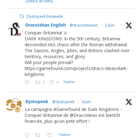
comics et films.
Dystopeek Retweeté
DracoIdeas English
@dracoideasen
·
2 Juin
Conquer Britannia! ⚔️
DARK KINGDOMS: In the 5th century, Britannia
descended into chaos after the Roman withdrawal.
The Saxons, Angles, Jutes, and Britons clashed over
territory, resources, and glory.
Will your people prevail?
https://gamefound.com/projects/draco-ideas/dark-
kingdoms
2
4
Twitter
Dystopeek
@dystopeek
·
4 Juin
La campagne #Gamefound de Dark Kingdoms -
Conquer Britannia! de @DracoIdeas est bientôt
financée, plus qu'un petit effort !
Twitter