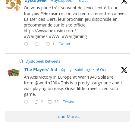
Dystopeek
@dystopeek
·
8 Oct
On vous parle très souvent de l'excellent éditeur
français #Hexasim et on va bientôt remettre ça avec
La Der des Ders, leur prochain jeu disponible en
précommande sur le site officiel.
https://www.hexasim.com/
#Wargames #WWI #Wargaming
1
Twitter
Dystopeek Retweeté
The Players’ Aid
@playersaidblog
·
6 Oct
An Axis victory in Europe at War 1940 Solitaire
from @worth2004 This is a pretty tough one and I
was playing on easy. Great little travel sized solo
game.
2
38
Twitter
Load More...