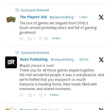
Dystopeek Retweeté
The Players’ Aid
@playersaidblog
·
1 Nov
The box of games we shipped from SPIELE
Essen arrived yesterday intact and full of gaming
goodness!
7
66
Twitter
Dystopeek Retweeté
Nuts! Publishing
@nutspublishing
·
28 Oct
@spiel_messe is over!
Thank you for all those games played together.
We met wonderful people, it was a real pleasure. And
we're thrilled that you enjoyed it so much!
Everyone is heading home, their heads filled with
memories and shared moments.
1
1
Twitter