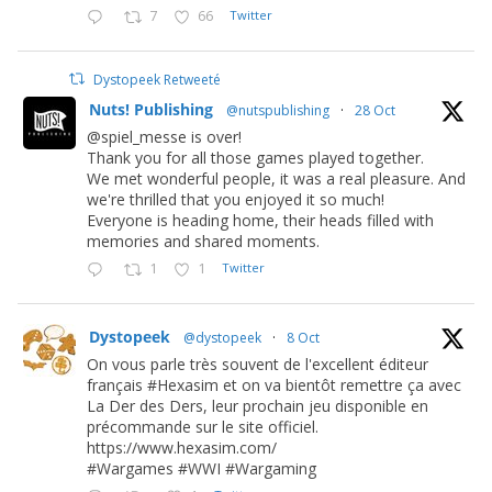
7
66
Twitter
Dystopeek Retweeté
Nuts! Publishing
@nutspublishing
·
28 Oct
@spiel_messe is over!
Thank you for all those games played together.
We met wonderful people, it was a real pleasure. And
we're thrilled that you enjoyed it so much!
Everyone is heading home, their heads filled with
memories and shared moments.
1
1
Twitter
Dystopeek
@dystopeek
·
8 Oct
On vous parle très souvent de l'excellent éditeur
français #Hexasim et on va bientôt remettre ça avec
La Der des Ders, leur prochain jeu disponible en
précommande sur le site officiel.
https://www.hexasim.com/
#Wargames #WWI #Wargaming