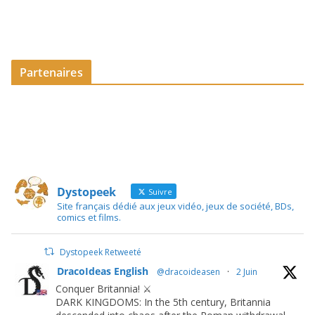
Partenaires
Dystopeek
Suivre
Site français dédié aux jeux vidéo, jeux de société, BDs,
comics et films.
Dystopeek Retweeté
DracoIdeas English
@dracoideasen
·
2 Juin
Conquer Britannia! ⚔️
DARK KINGDOMS: In the 5th century, Britannia