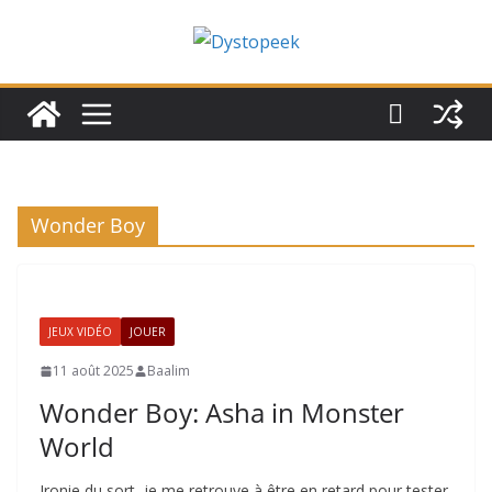
Passer
au
contenu
Wonder Boy
JEUX VIDÉO
JOUER
11 août 2025
Baalim
Wonder Boy: Asha in Monster
World
Ironie du sort, je me retrouve à être en retard pour tester