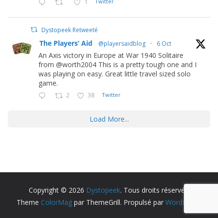
1
Twitter
Dystopeek Retweeté
The Players’ Aid
@playersaidblog
·
6 Oct
An Axis victory in Europe at War 1940 Solitaire
from @worth2004 This is a pretty tough one and I
was playing on easy. Great little travel sized solo
game.
2
38
Twitter
Load More...
Copyright © 2026
Dystopeek
. Tous droits réservés.
Theme
ColorMag
par ThemeGrill. Propulsé par
WordPress
.