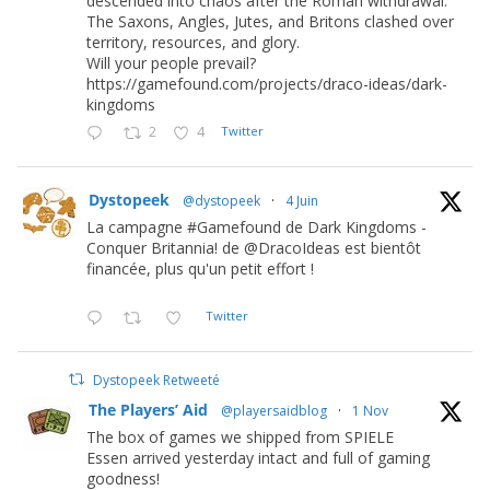
descended into chaos after the Roman withdrawal.
The Saxons, Angles, Jutes, and Britons clashed over
territory, resources, and glory.
Will your people prevail?
https://gamefound.com/projects/draco-ideas/dark-
kingdoms
2
4
Twitter
Dystopeek
@dystopeek
·
4 Juin
La campagne #Gamefound de Dark Kingdoms -
Conquer Britannia! de @DracoIdeas est bientôt
financée, plus qu'un petit effort !
Twitter
Dystopeek Retweeté
The Players’ Aid
@playersaidblog
·
1 Nov
The box of games we shipped from SPIELE
Essen arrived yesterday intact and full of gaming
goodness!