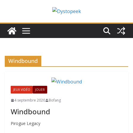
Passer
au
contenu
Windbound
JEUX VIDÉO
JOUER
4 septembre 2020
Bofang
Windbound
Pirogue Legacy