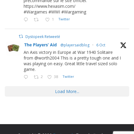
précommande sur le site officiel.
https://www.hexasim.com/
#Wargames #WWI #Wargaming
1
Twitter
Dystopeek Retweeté
The Players’ Aid
@playersaidblog
·
6 Oct
An Axis victory in Europe at War 1940 Solitaire
from @worth2004 This is a pretty tough one and I
was playing on easy. Great little travel sized solo
game.
2
38
Twitter
Load More...