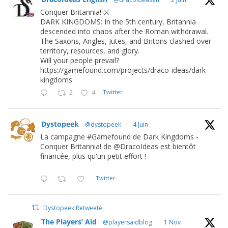
Conquer Britannia! ⚔️
DARK KINGDOMS: In the 5th century, Britannia
descended into chaos after the Roman withdrawal.
The Saxons, Angles, Jutes, and Britons clashed over
territory, resources, and glory.
Will your people prevail?
https://gamefound.com/projects/draco-ideas/dark-
kingdoms
2
4
Twitter
Dystopeek
@dystopeek
·
4 Juin
La campagne #Gamefound de Dark Kingdoms -
Conquer Britannia! de @DracoIdeas est bientôt
financée, plus qu'un petit effort !
Twitter
Dystopeek Retweeté
The Players’ Aid
@playersaidblog
·
1 Nov