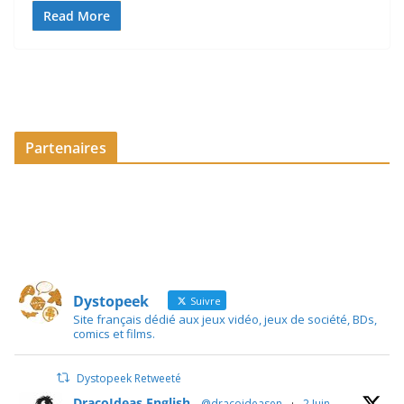
Read More
Partenaires
Dystopeek
Suivre
Site français dédié aux jeux vidéo, jeux de société, BDs,
comics et films.
Dystopeek Retweeté
DracoIdeas English
@dracoideasen
·
2 Juin