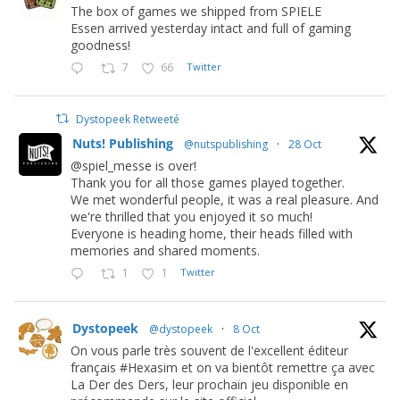
The box of games we shipped from SPIELE
Essen arrived yesterday intact and full of gaming
goodness!
7
66
Twitter
Dystopeek Retweeté
Nuts! Publishing
@nutspublishing
·
28 Oct
@spiel_messe is over!
Thank you for all those games played together.
We met wonderful people, it was a real pleasure. And
we're thrilled that you enjoyed it so much!
Everyone is heading home, their heads filled with
memories and shared moments.
1
1
Twitter
Dystopeek
@dystopeek
·
8 Oct
On vous parle très souvent de l'excellent éditeur
français #Hexasim et on va bientôt remettre ça avec
La Der des Ders, leur prochain jeu disponible en