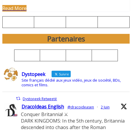
Read More
Partenaires
Dystopeek
Suivre
Site français dédié aux jeux vidéo, jeux de société, BDs,
comics et films.
Dystopeek Retweeté
DracoIdeas English
@dracoideasen
·
2 Juin
Conquer Britannia! ⚔️
DARK KINGDOMS: In the 5th century, Britannia
descended into chaos after the Roman