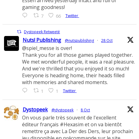
Essen arrived yesterday intact and full of
gaming goodness!
Twitter
7
66
Dystopeek Retweeté
Nuts! Publishing
@nutspublishing
·
28 Oct
@spiel_messe is over!
Thank you for all those games played together.
We met wonderful people, it was a real pleasure.
And we're thrilled that you enjoyed it so much!
Everyone is heading home, their heads filled
with memories and shared moments.
Twitter
1
1
Dystopeek
@dystopeek
·
8 Oct
On vous parle très souvent de l'excellent
éditeur français #Hexasim et on va bientôt
remettre ça avec La Der des Ders, leur prochain
jeu disponible en précommande sur le site