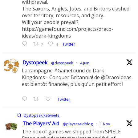
withdrawal.
The Saxons, Angles, Jutes, and Britons clashed
over territory, resources, and glory.
Will your people prevail?
https://gamefound.com/projects/draco-
ideas/dark-kingdoms
Twitter
2
4
Dystopeek
@dystopeek
·
4 Juin
La campagne #Gamefound de Dark
Kingdoms - Conquer Britannia! de @DracoIdeas
est bientôt financée, plus qu'un petit effort !
Twitter
Dystopeek Retweeté
The Players’ Aid
@playersaidblog
·
1 Nov
The box of games we shipped from SPIELE