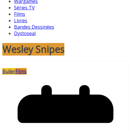
Wargames
Séries TV
Films
Livres
Bandes Dessinées
Dystoseal
Wesley Snipes
Buller
Films