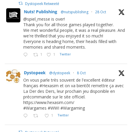
Dystopeek Retweeté
Nuts! Publishing
@nutspublishing
·
28 Oct
@spiel_messe is over!
Thank you for all those games played together.
We met wonderful people, it was a real pleasure. And
we're thrilled that you enjoyed it so much!
Everyone is heading home, their heads filled with
memories and shared moments.
1
1
Twitter
Dystopeek
@dystopeek
·
8 Oct
On vous parle très souvent de l'excellent éditeur
français #Hexasim et on va bientôt remettre ça avec
La Der des Ders, leur prochain jeu disponible en
précommande sur le site officiel.
https://www.hexasim.com/
#Wargames #WWI #Wargaming
1
Twitter