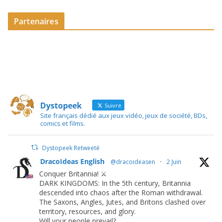
Partenaires
Dystopeek
Suivre
Site français dédié aux jeux vidéo, jeux de société, BDs,
comics et films.
Dystopeek Retweeté
DracoIdeas English
@dracoideasen
·
2 Juin
Conquer Britannia! ⚔️
DARK KINGDOMS: In the 5th century, Britannia
descended into chaos after the Roman withdrawal.
The Saxons, Angles, Jutes, and Britons clashed over
territory, resources, and glory.
Will your people prevail?