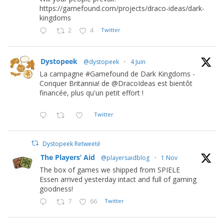
https://gamefound.com/projects/draco-ideas/dark-
kingdoms
2
4
Twitter
Dystopeek
@dystopeek
·
4 Juin
La campagne #Gamefound de Dark Kingdoms -
Conquer Britannia! de @DracoIdeas est bientôt
financée, plus qu'un petit effort !
Twitter
Dystopeek Retweeté
The Players’ Aid
@playersaidblog
·
1 Nov
The box of games we shipped from SPIELE
Essen arrived yesterday intact and full of gaming
goodness!
7
66
Twitter