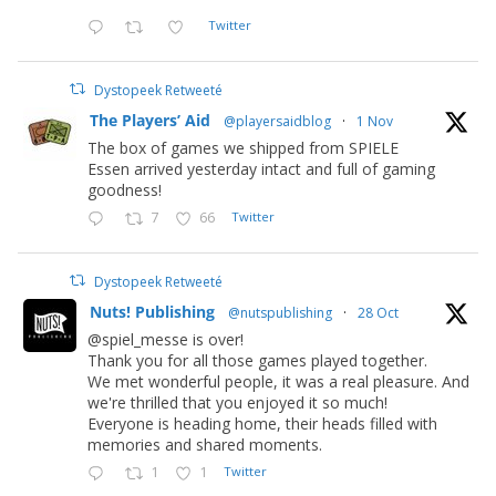
Twitter
Dystopeek Retweeté
The Players’ Aid
@playersaidblog
·
1 Nov
The box of games we shipped from SPIELE
Essen arrived yesterday intact and full of gaming
goodness!
7
66
Twitter
Dystopeek Retweeté
Nuts! Publishing
@nutspublishing
·
28 Oct
@spiel_messe is over!
Thank you for all those games played together.
We met wonderful people, it was a real pleasure. And
we're thrilled that you enjoyed it so much!
Everyone is heading home, their heads filled with
memories and shared moments.
1
1
Twitter