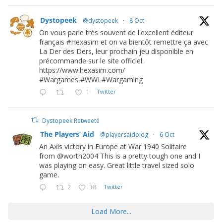
Dystopeek
@dystopeek
·
8 Oct
On vous parle très souvent de l'excellent éditeur
français #Hexasim et on va bientôt remettre ça avec
La Der des Ders, leur prochain jeu disponible en
précommande sur le site officiel.
https://www.hexasim.com/
#Wargames #WWI #Wargaming
1
Twitter
Dystopeek Retweeté
The Players’ Aid
@playersaidblog
·
6 Oct
An Axis victory in Europe at War 1940 Solitaire
from @worth2004 This is a pretty tough one and I
was playing on easy. Great little travel sized solo
game.
2
38
Twitter
Load More...