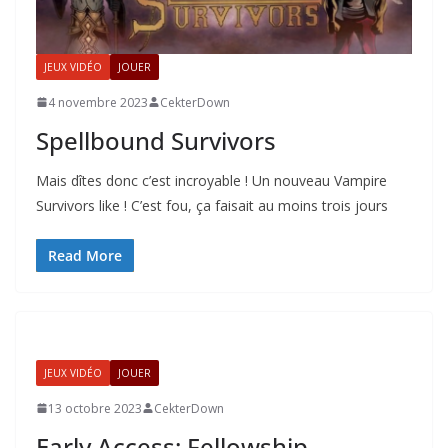
JEUX VIDÉO
JOUER
4 novembre 2023
CekterDown
Spellbound Survivors
Mais dîtes donc c’est incroyable ! Un nouveau Vampire
Survivors like ! C’est fou, ça faisait au moins trois jours
Read More
JEUX VIDÉO
JOUER
13 octobre 2023
CekterDown
Early Access: Fellowship