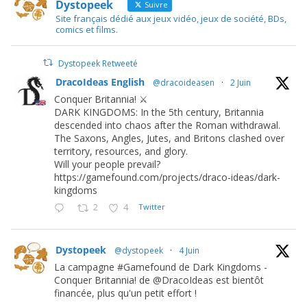
Dystopeek
Suivre
Site français dédié aux jeux vidéo, jeux de société, BDs,
comics et films.
Dystopeek Retweeté
DracoIdeas English
@dracoideasen
·
2 Juin
Conquer Britannia! ⚔️
DARK KINGDOMS: In the 5th century, Britannia
descended into chaos after the Roman withdrawal.
The Saxons, Angles, Jutes, and Britons clashed over
territory, resources, and glory.
Will your people prevail?
https://gamefound.com/projects/draco-ideas/dark-
kingdoms
2
4
Twitter
Dystopeek
@dystopeek
·
4 Juin
La campagne #Gamefound de Dark Kingdoms -
Conquer Britannia! de @DracoIdeas est bientôt
financée, plus qu'un petit effort !