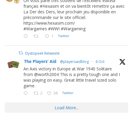
On vous parle très souvent de l'excellent éditeur
français #Hexasim et on va bientôt remettre ça avec
La Der des Ders, leur prochain jeu disponible en
précommande sur le site officiel.
https://www.hexasim.com/
#Wargames #WWI #Wargaming
1
Twitter
Dystopeek Retweeté
The Players’ Aid
@playersaidblog
·
6 Oct
An Axis victory in Europe at War 1940 Solitaire
from @worth2004 This is a pretty tough one and I
was playing on easy. Great little travel sized solo
game.
2
38
Twitter
Load More...