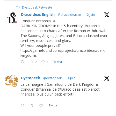
Dystopeek Retweeté
DracoIdeas English
@dracoideasen
·
2 Juin
Conquer Britannia! ⚔️
DARK KINGDOMS: In the 5th century, Britannia
descended into chaos after the Roman withdrawal.
The Saxons, Angles, Jutes, and Britons clashed over
territory, resources, and glory.
Will your people prevail?
https://gamefound.com/projects/draco-ideas/dark-
kingdoms
2
4
Twitter
Dystopeek
@dystopeek
·
4 Juin
La campagne #Gamefound de Dark Kingdoms -
Conquer Britannia! de @DracoIdeas est bientôt
financée, plus qu'un petit effort !
Twitter