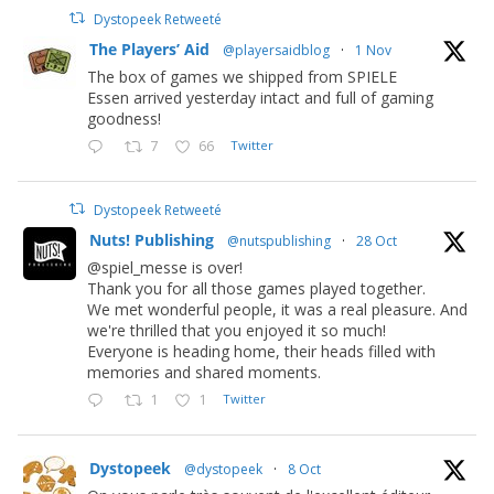
Dystopeek Retweeté
The Players’ Aid
@playersaidblog
·
1 Nov
The box of games we shipped from SPIELE
Essen arrived yesterday intact and full of gaming
goodness!
7
66
Twitter
Dystopeek Retweeté
Nuts! Publishing
@nutspublishing
·
28 Oct
@spiel_messe is over!
Thank you for all those games played together.
We met wonderful people, it was a real pleasure. And
we're thrilled that you enjoyed it so much!
Everyone is heading home, their heads filled with
memories and shared moments.
1
1
Twitter
Dystopeek
@dystopeek
·
8 Oct