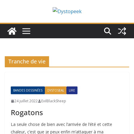
Passer
au
contenu
Tranche de vie
BANDES DESSINÉES
DYSTOSEAL
LIRE
24 juillet 2022
EvilBlackSheep
Rogatons
La seule chose de bien avec l’arrivée de l’été et cette
chaleur, c’est que je peux enfin m’attaquer à ma