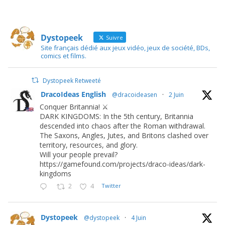
Dystopeek
Suivre
Site français dédié aux jeux vidéo, jeux de société, BDs,
comics et films.
Dystopeek Retweeté
DracoIdeas English
@dracoideasen
·
2 Juin
Conquer Britannia! ⚔️
DARK KINGDOMS: In the 5th century, Britannia
descended into chaos after the Roman withdrawal.
The Saxons, Angles, Jutes, and Britons clashed over
territory, resources, and glory.
Will your people prevail?
https://gamefound.com/projects/draco-ideas/dark-
kingdoms
2
4
Twitter
Dystopeek
@dystopeek
·
4 Juin