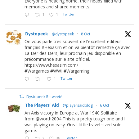
Everyone is heading home, their heads filled with
memories and shared moments.
1
1
Twitter
Dystopeek
@dystopeek
·
8 Oct
On vous parle très souvent de l'excellent éditeur
français #Hexasim et on va bientôt remettre ça avec
La Der des Ders, leur prochain jeu disponible en
précommande sur le site officiel.
https://www.hexasim.com/
#Wargames #WWI #Wargaming
1
Twitter
Dystopeek Retweeté
The Players’ Aid
@playersaidblog
·
6 Oct
An Axis victory in Europe at War 1940 Solitaire
from @worth2004 This is a pretty tough one and I
was playing on easy. Great little travel sized solo
game.
2
38
Twitter