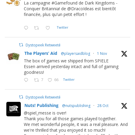
La campagne #Gamefound de Dark Kingdoms -
Conquer Britannia! de @DracoIdeas est bientôt
financée, plus qu'un petit effort !
Twitter
Dystopeek Retweeté
The Players’ Aid
@playersaidblog
·
1 Nov
The box of games we shipped from SPIELE
Essen arrived yesterday intact and full of gaming
goodness!
7
66
Twitter
Dystopeek Retweeté
Nuts! Publishing
@nutspublishing
·
28 Oct
@spiel_messe is over!
Thank you for all those games played together.
We met wonderful people, it was a real pleasure. And
we're thrilled that you enjoyed it so much!