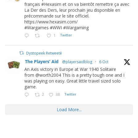
français #Hexasim et on va bientôt remettre ça avec
La Der des Ders, leur prochain jeu disponible en
précommande sur le site officiel.
https://www.hexasim.com/
#Wargames #WWI #Wargaming
1
Twitter
Dystopeek Retweeté
The Players’ Aid
@playersaidblog
·
6 Oct
An Axis victory in Europe at War 1940 Solitaire
from @worth2004 This is a pretty tough one and I
was playing on easy. Great little travel sized solo
game.
2
38
Twitter
Load More...