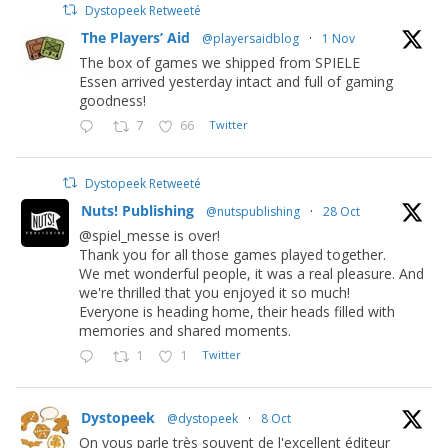
Dystopeek Retweeté
The Players’ Aid
@playersaidblog
·
1 Nov
The box of games we shipped from SPIELE
Essen arrived yesterday intact and full of gaming
goodness!
7
66
Twitter
Dystopeek Retweeté
Nuts! Publishing
@nutspublishing
·
28 Oct
@spiel_messe is over!
Thank you for all those games played together.
We met wonderful people, it was a real pleasure. And
we're thrilled that you enjoyed it so much!
Everyone is heading home, their heads filled with
memories and shared moments.
1
1
Twitter
Dystopeek
@dystopeek
·
8 Oct
On vous parle très souvent de l'excellent éditeur