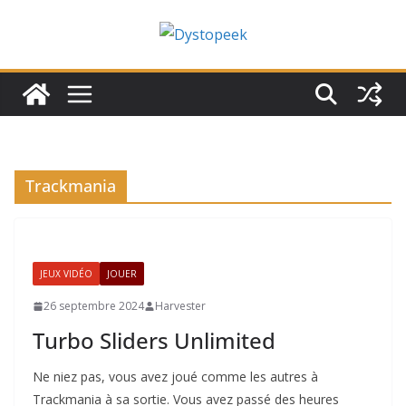
Passer
au
contenu
Trackmania
JEUX VIDÉO
JOUER
26 septembre 2024
Harvester
Turbo Sliders Unlimited
Ne niez pas, vous avez joué comme les autres à
Trackmania à sa sortie. Vous avez passé des heures