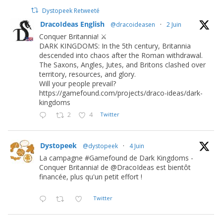
Dystopeek Retweeté
DracoIdeas English
@dracoideasen
·
2 Juin
Conquer Britannia! ⚔️
DARK KINGDOMS: In the 5th century, Britannia
descended into chaos after the Roman withdrawal.
The Saxons, Angles, Jutes, and Britons clashed over
territory, resources, and glory.
Will your people prevail?
https://gamefound.com/projects/draco-ideas/dark-
kingdoms
2
4
Twitter
Dystopeek
@dystopeek
·
4 Juin
La campagne #Gamefound de Dark Kingdoms -
Conquer Britannia! de @DracoIdeas est bientôt
financée, plus qu'un petit effort !
Twitter