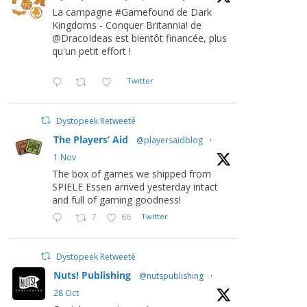
La campagne #Gamefound de Dark
Kingdoms - Conquer Britannia! de
@DracoIdeas est bientôt financée, plus
qu'un petit effort !
Twitter
Dystopeek Retweeté
The Players’ Aid
@playersaidblog
·
1 Nov
The box of games we shipped from
SPIELE Essen arrived yesterday intact
and full of gaming goodness!
7
66
Twitter
Dystopeek Retweeté
Nuts! Publishing
@nutspublishing
·
28 Oct