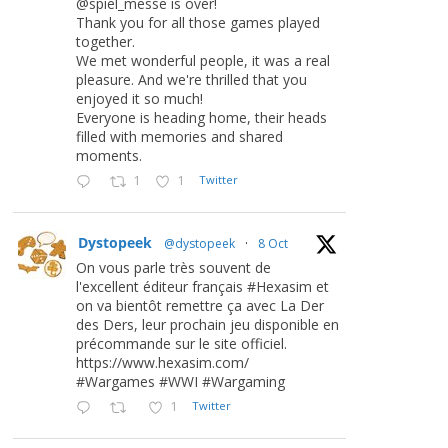
@spiel_messe is over!
Thank you for all those games played
together.
We met wonderful people, it was a real
pleasure. And we're thrilled that you
enjoyed it so much!
Everyone is heading home, their heads
filled with memories and shared
moments.
1
1
Twitter
Dystopeek
@dystopeek
·
8 Oct
On vous parle très souvent de
l'excellent éditeur français #Hexasim et
on va bientôt remettre ça avec La Der
des Ders, leur prochain jeu disponible en
précommande sur le site officiel.
https://www.hexasim.com/
#Wargames #WWI #Wargaming
1
Twitter