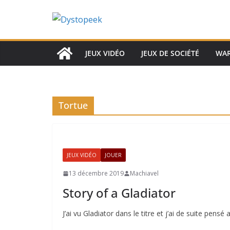
Passer
au
contenu
JEUX VIDÉO
JEUX DE SOCIÉTÉ
WA
Tortue
JEUX VIDÉO
JOUER
13 décembre 2019
Machiavel
Story of a Gladiator
J’ai vu Gladiator dans le titre et j’ai de suite pensé