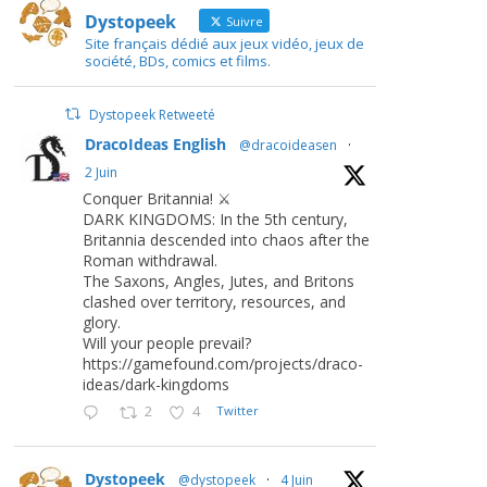
Dystopeek
Suivre
Site français dédié aux jeux vidéo, jeux de
société, BDs, comics et films.
Dystopeek Retweeté
DracoIdeas English
@dracoideasen
·
2 Juin
Conquer Britannia! ⚔️
DARK KINGDOMS: In the 5th century,
Britannia descended into chaos after the
Roman withdrawal.
The Saxons, Angles, Jutes, and Britons
clashed over territory, resources, and
glory.
Will your people prevail?
https://gamefound.com/projects/draco-
ideas/dark-kingdoms
2
4
Twitter
Dystopeek
@dystopeek
·
4 Juin