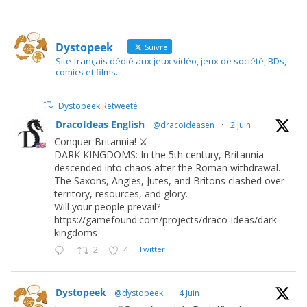
Dystopeek
Suivre
Site français dédié aux jeux vidéo, jeux de société, BDs,
comics et films.
Dystopeek Retweeté
DracoIdeas English
@dracoideasen
·
2 Juin
Conquer Britannia! ⚔️
DARK KINGDOMS: In the 5th century, Britannia
descended into chaos after the Roman withdrawal.
The Saxons, Angles, Jutes, and Britons clashed over
territory, resources, and glory.
Will your people prevail?
https://gamefound.com/projects/draco-ideas/dark-
kingdoms
2
4
Twitter
Dystopeek
@dystopeek
·
4 Juin