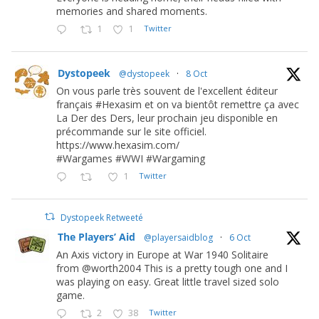
memories and shared moments.
1
1
Twitter
Dystopeek
@dystopeek
·
8 Oct
On vous parle très souvent de l'excellent éditeur
français #Hexasim et on va bientôt remettre ça avec
La Der des Ders, leur prochain jeu disponible en
précommande sur le site officiel.
https://www.hexasim.com/
#Wargames #WWI #Wargaming
1
Twitter
Dystopeek Retweeté
The Players’ Aid
@playersaidblog
·
6 Oct
An Axis victory in Europe at War 1940 Solitaire
from @worth2004 This is a pretty tough one and I
was playing on easy. Great little travel sized solo
game.
2
38
Twitter