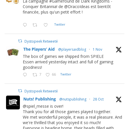
La campagne #Gamefound de Dark Kingdoms -
Conquer Britannia! de @DracoIdeas est bientôt
financée, plus qu'un petit effort !
Twitter
Dystopeek Retweeté
The Players’ Aid
@playersaidblog
·
1 Nov
The box of games we shipped from SPIELE
Essen arrived yesterday intact and full of gaming
goodness!
7
66
Twitter
Dystopeek Retweeté
Nuts! Publishing
@nutspublishing
·
28 Oct
@spiel_messe is over!
Thank you for all those games played together.
We met wonderful people, it was a real pleasure. And
we're thrilled that you enjoyed it so much!
Everyone is heading home, their heads filled with