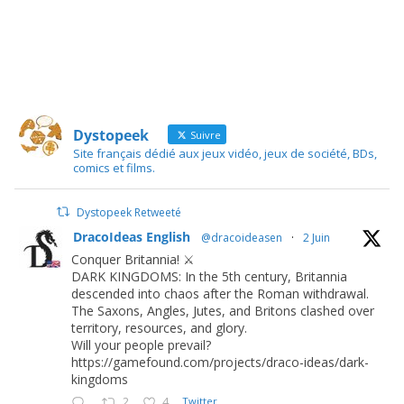
Dystopeek
Suivre
Site français dédié aux jeux vidéo, jeux de société, BDs,
comics et films.
Dystopeek Retweeté
DracoIdeas English
@dracoideasen
·
2 Juin
Conquer Britannia! ⚔️
DARK KINGDOMS: In the 5th century, Britannia
descended into chaos after the Roman withdrawal.
The Saxons, Angles, Jutes, and Britons clashed over
territory, resources, and glory.
Will your people prevail?
https://gamefound.com/projects/draco-ideas/dark-
kingdoms
2
4
Twitter