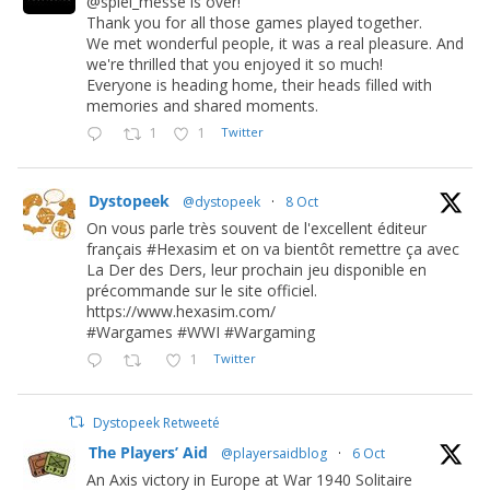
@spiel_messe is over!
Thank you for all those games played together.
We met wonderful people, it was a real pleasure. And
we're thrilled that you enjoyed it so much!
Everyone is heading home, their heads filled with
memories and shared moments.
1
1
Twitter
Dystopeek
@dystopeek
·
8 Oct
On vous parle très souvent de l'excellent éditeur
français #Hexasim et on va bientôt remettre ça avec
La Der des Ders, leur prochain jeu disponible en
précommande sur le site officiel.
https://www.hexasim.com/
#Wargames #WWI #Wargaming
1
Twitter
Dystopeek Retweeté
The Players’ Aid
@playersaidblog
·
6 Oct
An Axis victory in Europe at War 1940 Solitaire