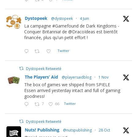
Dystopeek
@dystopeek
·
4 Juin
La campagne #Gamefound de Dark Kingdoms -
Conquer Britannia! de @DracoIdeas est bientôt
financée, plus qu'un petit effort !
Twitter
Dystopeek Retweeté
The Players’ Aid
@playersaidblog
·
1 Nov
The box of games we shipped from SPIELE
Essen arrived yesterday intact and full of gaming
goodness!
7
66
Twitter
Dystopeek Retweeté
Nuts! Publishing
@nutspublishing
·
28 Oct