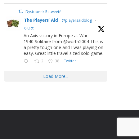
Dystopeek Retweeté
The Players’ Aid
@playersaidblog
·
6 Oct
An Axis victory in Europe at War
1940 Solitaire from @worth2004 This is
a pretty tough one and I was playing on
easy. Great little travel sized solo game.
2
38
Twitter
Load More...