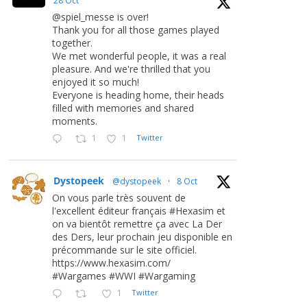
28 Oct
@spiel_messe is over!
Thank you for all those games played
together.
We met wonderful people, it was a real
pleasure. And we're thrilled that you
enjoyed it so much!
Everyone is heading home, their heads
filled with memories and shared
moments.
1
1
Twitter
Dystopeek
@dystopeek
·
8 Oct
On vous parle très souvent de
l'excellent éditeur français #Hexasim et
on va bientôt remettre ça avec La Der
des Ders, leur prochain jeu disponible en
précommande sur le site officiel.
https://www.hexasim.com/
#Wargames #WWI #Wargaming
1
Twitter