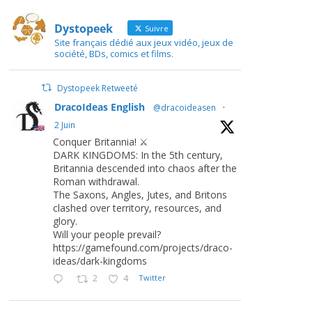
Dystopeek
Suivre
Site français dédié aux jeux vidéo, jeux de
société, BDs, comics et films.
Dystopeek Retweeté
DracoIdeas English
@dracoideasen
·
2 Juin
Conquer Britannia! ⚔️
DARK KINGDOMS: In the 5th century,
Britannia descended into chaos after the
Roman withdrawal.
The Saxons, Angles, Jutes, and Britons
clashed over territory, resources, and
glory.
Will your people prevail?
https://gamefound.com/projects/draco-
ideas/dark-kingdoms
2
4
Twitter