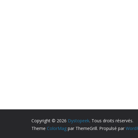
Copyright © 2026
Dystopeek
. Tous droits réservés.
Theme
ColorMag
par ThemeGrill. Propulsé par
WordP