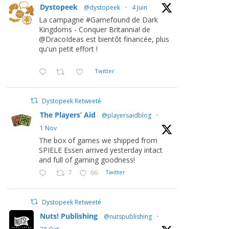
Dystopeek
@dystopeek
·
4 Juin
La campagne #Gamefound de Dark
Kingdoms - Conquer Britannia! de
@DracoIdeas est bientôt financée, plus
qu'un petit effort !
Twitter
Dystopeek Retweeté
The Players’ Aid
@playersaidblog
·
1 Nov
The box of games we shipped from
SPIELE Essen arrived yesterday intact
and full of gaming goodness!
7
66
Twitter
Dystopeek Retweeté
Nuts! Publishing
@nutspublishing
·