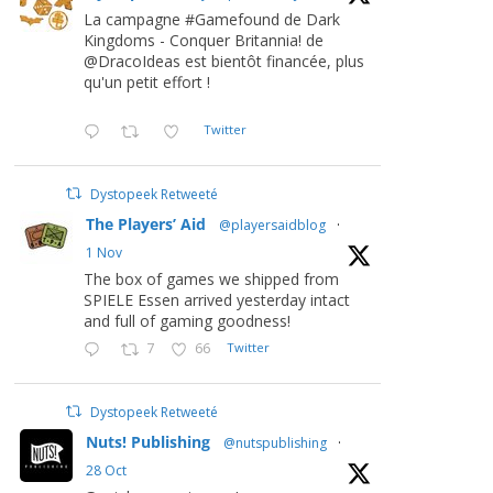
La campagne #Gamefound de Dark
Kingdoms - Conquer Britannia! de
@DracoIdeas est bientôt financée, plus
qu'un petit effort !
Twitter
Dystopeek Retweeté
The Players’ Aid
@playersaidblog
·
1 Nov
The box of games we shipped from
SPIELE Essen arrived yesterday intact
and full of gaming goodness!
7
66
Twitter
Dystopeek Retweeté
Nuts! Publishing
@nutspublishing
·
28 Oct