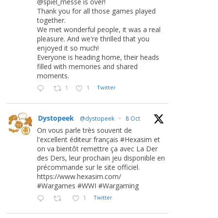
@spiel_messe is over!
Thank you for all those games played
together.
We met wonderful people, it was a real
pleasure. And we're thrilled that you
enjoyed it so much!
Everyone is heading home, their heads
filled with memories and shared
moments.
1
1
Twitter
Dystopeek
@dystopeek
·
8 Oct
On vous parle très souvent de
l'excellent éditeur français #Hexasim et
on va bientôt remettre ça avec La Der
des Ders, leur prochain jeu disponible en
précommande sur le site officiel.
https://www.hexasim.com/
#Wargames #WWI #Wargaming
1
Twitter