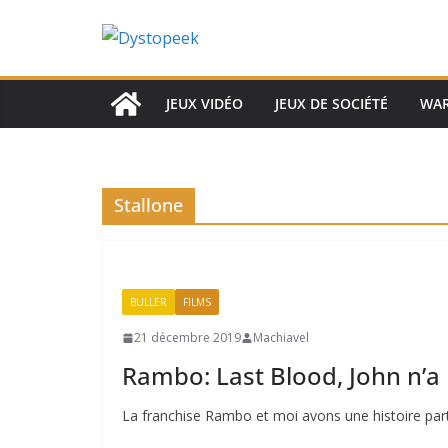
Passer
au
contenu
JEUX VIDÉO
JEUX DE SOCIÉTÉ
WA
Stallone
BULLER
FILMS
21 décembre 2019
Machiavel
Rambo: Last Blood, John n’a p
La franchise Rambo et moi avons une histoire particu