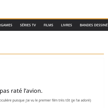
RGAMES
SÉRIES TV
FILMS
LIVRES
BANDES DESSINÉ
as raté l’avion.
lière puisque j’ai vu le premier film très tôt (je l’ai adoré)