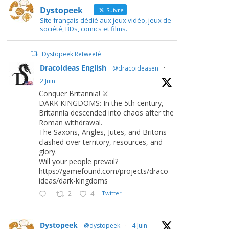
Dystopeek
Suivre
Site français dédié aux jeux vidéo, jeux de
société, BDs, comics et films.
Dystopeek Retweeté
DracoIdeas English
@dracoideasen
·
2 Juin
Conquer Britannia! ⚔️
DARK KINGDOMS: In the 5th century,
Britannia descended into chaos after the
Roman withdrawal.
The Saxons, Angles, Jutes, and Britons
clashed over territory, resources, and
glory.
Will your people prevail?
https://gamefound.com/projects/draco-
ideas/dark-kingdoms
2
4
Twitter
Dystopeek
@dystopeek
·
4 Juin