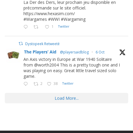
La Der des Ders, leur prochain jeu disponible en
précommande sur le site officiel.
https://www.hexasim.com/
#Wargames #WWI #Wargaming
1
Twitter
Dystopeek Retweeté
The Players’ Aid
@playersaidblog
·
6 Oct
An Axis victory in Europe at War 1940 Solitaire
from @worth2004 This is a pretty tough one and I
was playing on easy. Great little travel sized solo
game.
2
38
Twitter
Load More...