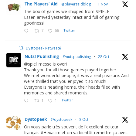
The Players’ Aid
@playersaidblog
·
1 Nov
The box of games we shipped from SPIELE
Essen arrived yesterday intact and full of gaming
goodness!
7
66
Twitter
Dystopeek Retweeté
Nuts! Publishing
@nutspublishing
·
28 Oct
@spiel_messe is over!
Thank you for all those games played together.
We met wonderful people, it was a real pleasure. And
we're thrilled that you enjoyed it so much!
Everyone is heading home, their heads filled with
memories and shared moments.
1
1
Twitter
Dystopeek
@dystopeek
·
8 Oct
On vous parle très souvent de l'excellent éditeur
français #Hexasim et on va bientôt remettre ça avec