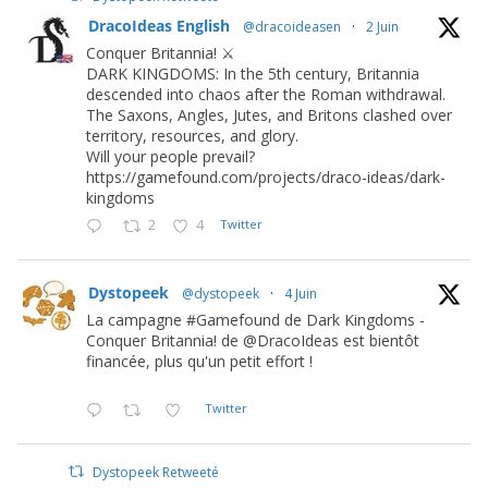
DracoIdeas English
@dracoideasen
·
2 Juin
Conquer Britannia! ⚔️
DARK KINGDOMS: In the 5th century, Britannia
descended into chaos after the Roman withdrawal.
The Saxons, Angles, Jutes, and Britons clashed over
territory, resources, and glory.
Will your people prevail?
https://gamefound.com/projects/draco-ideas/dark-
kingdoms
2
4
Twitter
Dystopeek
@dystopeek
·
4 Juin
La campagne #Gamefound de Dark Kingdoms -
Conquer Britannia! de @DracoIdeas est bientôt
financée, plus qu'un petit effort !
Twitter
Dystopeek Retweeté