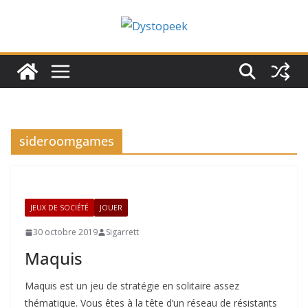
Passer
au
contenu
sideroomgames
JEUX DE SOCIÉTÉ
JOUER
30 octobre 2019
Sigarrett
Maquis
Maquis est un jeu de stratégie en solitaire assez
thématique. Vous êtes à la tête d’un réseau de résistants