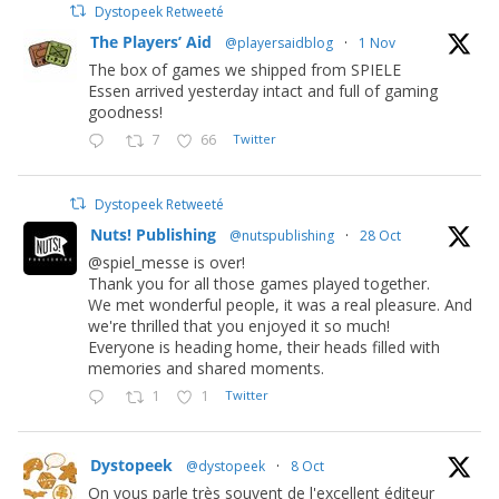
Dystopeek Retweeté
The Players’ Aid
@playersaidblog
·
1 Nov
The box of games we shipped from SPIELE
Essen arrived yesterday intact and full of gaming
goodness!
7
66
Twitter
Dystopeek Retweeté
Nuts! Publishing
@nutspublishing
·
28 Oct
@spiel_messe is over!
Thank you for all those games played together.
We met wonderful people, it was a real pleasure. And
we're thrilled that you enjoyed it so much!
Everyone is heading home, their heads filled with
memories and shared moments.
1
1
Twitter
Dystopeek
@dystopeek
·
8 Oct
On vous parle très souvent de l'excellent éditeur