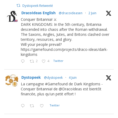
Dystopeek Retweeté
DracoIdeas English
@dracoideasen
·
2 Juin
Conquer Britannia! ⚔️
DARK KINGDOMS: In the 5th century, Britannia
descended into chaos after the Roman withdrawal.
The Saxons, Angles, Jutes, and Britons clashed over
territory, resources, and glory.
Will your people prevail?
https://gamefound.com/projects/draco-ideas/dark-
kingdoms
2
4
Twitter
Dystopeek
@dystopeek
·
4 Juin
La campagne #Gamefound de Dark Kingdoms -
Conquer Britannia! de @DracoIdeas est bientôt
financée, plus qu'un petit effort !
Twitter