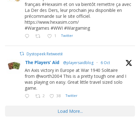
français #Hexasim et on va bientôt remettre ça avec
La Der des Ders, leur prochain jeu disponible en
précommande sur le site officiel.
https://www.hexasim.com/
#Wargames #WWI #Wargaming
1
Twitter
Dystopeek Retweeté
The Players’ Aid
@playersaidblog
·
6 Oct
An Axis victory in Europe at War 1940 Solitaire
from @worth2004 This is a pretty tough one and I
was playing on easy. Great little travel sized solo
game.
2
38
Twitter
Load More...