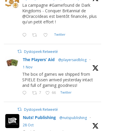
La campagne #Gamefound de Dark
Kingdoms - Conquer Britannia! de
@DracoIdeas est bientôt financée, plus
qu'un petit effort !
Twitter
Dystopeek Retweeté
The Players’ Aid
@playersaidblog
·
1 Nov
The box of games we shipped from
SPIELE Essen arrived yesterday intact
and full of gaming goodness!
7
66
Twitter
Dystopeek Retweeté
Nuts! Publishing
@nutspublishing
·
28 Oct