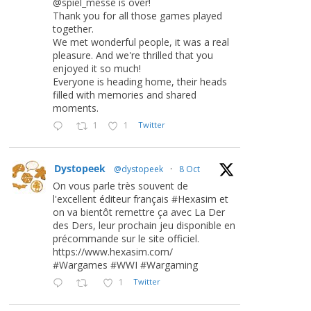
@spiel_messe is over!
Thank you for all those games played
together.
We met wonderful people, it was a real
pleasure. And we're thrilled that you
enjoyed it so much!
Everyone is heading home, their heads
filled with memories and shared
moments.
1
1
Twitter
Dystopeek
@dystopeek
·
8 Oct
On vous parle très souvent de
l'excellent éditeur français #Hexasim et
on va bientôt remettre ça avec La Der
des Ders, leur prochain jeu disponible en
précommande sur le site officiel.
https://www.hexasim.com/
#Wargames #WWI #Wargaming
1
Twitter