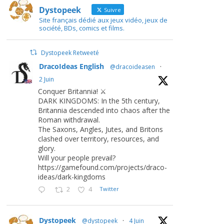
Dystopeek
Suivre
Site français dédié aux jeux vidéo, jeux de
société, BDs, comics et films.
Dystopeek Retweeté
DracoIdeas English
@dracoideasen
·
2 Juin
Conquer Britannia! ⚔️
DARK KINGDOMS: In the 5th century,
Britannia descended into chaos after the
Roman withdrawal.
The Saxons, Angles, Jutes, and Britons
clashed over territory, resources, and
glory.
Will your people prevail?
https://gamefound.com/projects/draco-
ideas/dark-kingdoms
2
4
Twitter
Dystopeek
@dystopeek
·
4 Juin