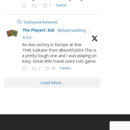
1
Twitter
Dystopeek Retweeté
The Players’ Aid
@playersaidblog
·
6 Oct
An Axis victory in Europe at War
1940 Solitaire from @worth2004 This is
a pretty tough one and I was playing on
easy. Great little travel sized solo game.
2
38
Twitter
Load More...