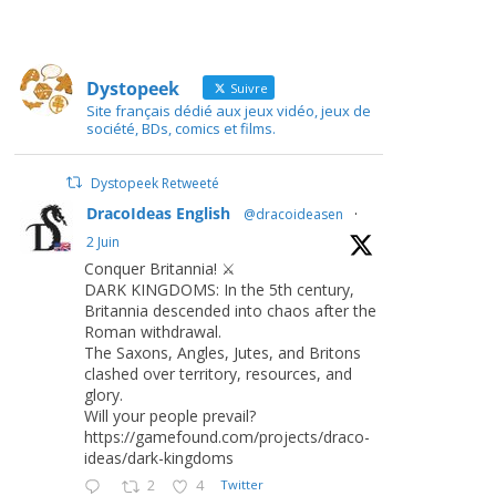
Dystopeek
Suivre
Site français dédié aux jeux vidéo, jeux de
société, BDs, comics et films.
Dystopeek Retweeté
DracoIdeas English
@dracoideasen
·
2 Juin
Conquer Britannia! ⚔️
DARK KINGDOMS: In the 5th century,
Britannia descended into chaos after the
Roman withdrawal.
The Saxons, Angles, Jutes, and Britons
clashed over territory, resources, and
glory.
Will your people prevail?
https://gamefound.com/projects/draco-
ideas/dark-kingdoms
2
4
Twitter