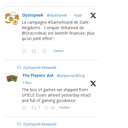
Dystopeek
@dystopeek
·
4 Juin
La campagne #Gamefound de Dark
Kingdoms - Conquer Britannia! de
@DracoIdeas est bientôt financée, plus
qu'un petit effort !
Twitter
Dystopeek Retweeté
The Players’ Aid
@playersaidblog
·
1 Nov
The box of games we shipped from
SPIELE Essen arrived yesterday intact
and full of gaming goodness!
7
66
Twitter
Dystopeek Retweeté