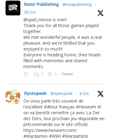
Nuts! Publishing
@nutspublishing
·
28 Oct
@spiel_messe is over!
Thank you for all those games played
together.
We met wonderful people, it was a real
pleasure. And we're thrilled that you
enjoyed it so much!
Everyone is heading home, their heads
filled with memories and shared
moments.
1
1
Twitter
Dystopeek
@dystopeek
·
8 Oct
On vous parle très souvent de
l'excellent éditeur français #Hexasim et
on va bientôt remettre ça avec La Der
des Ders, leur prochain jeu disponible en
précommande sur le site officiel.
https://www.hexasim.com/
#Wargames #WWI #Wargaming