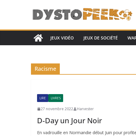
Passer
au
contenu
JEUX VIDÉO
JEUX DE SOCIÉTÉ
WA
Racisme
LIRE
LIVRES
27 novembre 2022
Harvester
D-Day un Jour Noir
En vadrouille en Normandie début Juin pour profiter