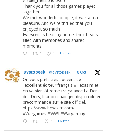
@spiel_messe is over!
Thank you for all those games played
together.
We met wonderful people, it was a real
pleasure. And we're thrilled that you
enjoyed it so much!
Everyone is heading home, their heads
filled with memories and shared
moments.
1
1
Twitter
Dystopeek
@dystopeek
·
8 Oct
On vous parle très souvent de
l'excellent éditeur français #Hexasim et
on va bientôt remettre ça avec La Der
des Ders, leur prochain jeu disponible en
précommande sur le site officiel.
https://www.hexasim.com/
#Wargames #WWI #Wargaming
1
Twitter