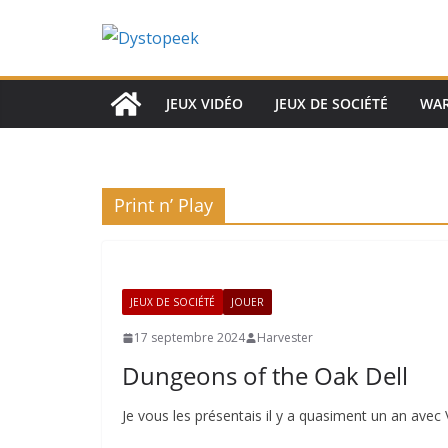
Passer
au
contenu
JEUX VIDÉO
JEUX DE SOCIÉTÉ
WA
Print n’ Play
JEUX DE SOCIÉTÉ
JOUER
17 septembre 2024
Harvester
Dungeons of the Oak Dell
Je vous les présentais il y a quasiment un an avec V