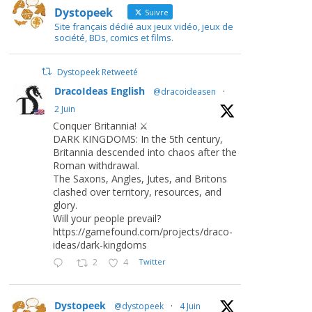
Dystopeek
Suivre
Site français dédié aux jeux vidéo, jeux de
société, BDs, comics et films.
Dystopeek Retweeté
DracoIdeas English
@dracoideasen
·
2 Juin
Conquer Britannia! ⚔️
DARK KINGDOMS: In the 5th century,
Britannia descended into chaos after the
Roman withdrawal.
The Saxons, Angles, Jutes, and Britons
clashed over territory, resources, and
glory.
Will your people prevail?
https://gamefound.com/projects/draco-
ideas/dark-kingdoms
2
4
Twitter
Dystopeek
@dystopeek
·
4 Juin