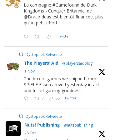
La campagne #Gamefound de Dark
Kingdoms - Conquer Britannia! de
@DracoIdeas est bientôt financée, plus
qu'un petit effort !
Twitter
Dystopeek Retweeté
The Players’ Aid
@playersaidblog
·
1 Nov
The box of games we shipped from
SPIELE Essen arrived yesterday intact
and full of gaming goodness!
7
66
Twitter
Dystopeek Retweeté
Nuts! Publishing
@nutspublishing
·
28 Oct