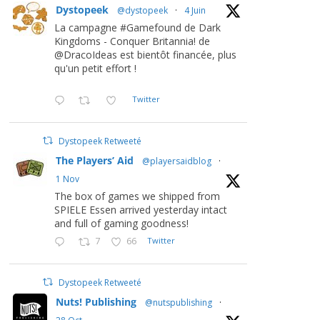
Dystopeek
@dystopeek
·
4 Juin
La campagne #Gamefound de Dark
Kingdoms - Conquer Britannia! de
@DracoIdeas est bientôt financée, plus
qu'un petit effort !
Twitter
Dystopeek Retweeté
The Players’ Aid
@playersaidblog
·
1 Nov
The box of games we shipped from
SPIELE Essen arrived yesterday intact
and full of gaming goodness!
7
66
Twitter
Dystopeek Retweeté
Nuts! Publishing
@nutspublishing
·