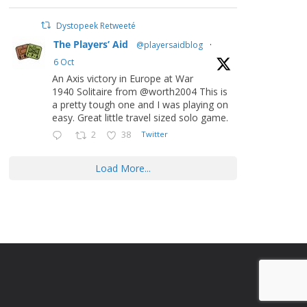
Dystopeek Retweeté
The Players’ Aid
@playersaidblog
·
6 Oct
An Axis victory in Europe at War
1940 Solitaire from @worth2004 This is
a pretty tough one and I was playing on
easy. Great little travel sized solo game.
2
38
Twitter
Load More...