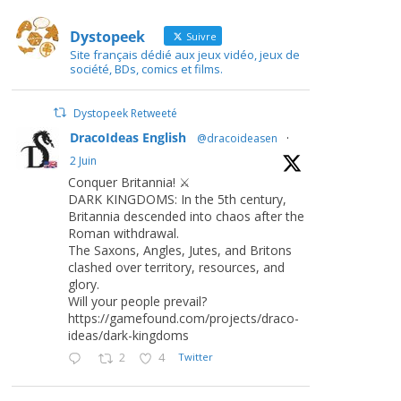
Dystopeek
Suivre
Site français dédié aux jeux vidéo, jeux de
société, BDs, comics et films.
Dystopeek Retweeté
DracoIdeas English
@dracoideasen
·
2 Juin
Conquer Britannia! ⚔️
DARK KINGDOMS: In the 5th century,
Britannia descended into chaos after the
Roman withdrawal.
The Saxons, Angles, Jutes, and Britons
clashed over territory, resources, and
glory.
Will your people prevail?
https://gamefound.com/projects/draco-
ideas/dark-kingdoms
2
4
Twitter