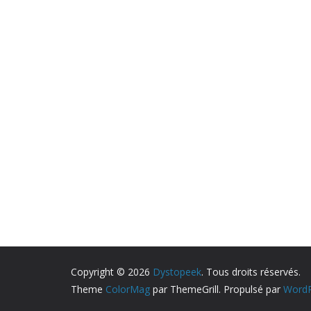
Copyright © 2026
Dystopeek
. Tous droits réservés.
Theme
ColorMag
par ThemeGrill. Propulsé par
WordP