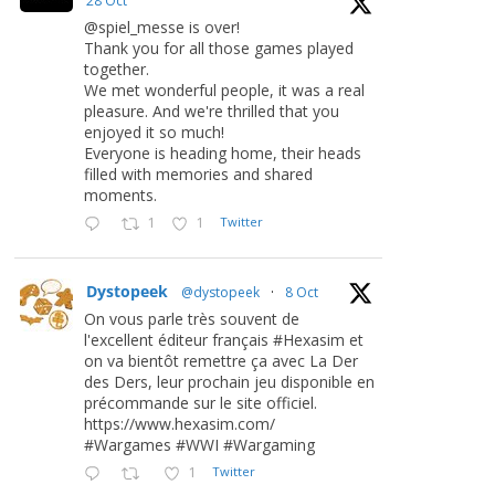
28 Oct
@spiel_messe is over!
Thank you for all those games played
together.
We met wonderful people, it was a real
pleasure. And we're thrilled that you
enjoyed it so much!
Everyone is heading home, their heads
filled with memories and shared
moments.
1
1
Twitter
Dystopeek
@dystopeek
·
8 Oct
On vous parle très souvent de
l'excellent éditeur français #Hexasim et
on va bientôt remettre ça avec La Der
des Ders, leur prochain jeu disponible en
précommande sur le site officiel.
https://www.hexasim.com/
#Wargames #WWI #Wargaming
1
Twitter