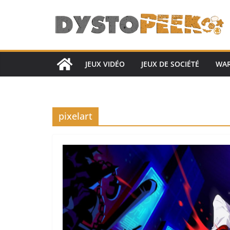
Passer
au
contenu
JEUX VIDÉO
JEUX DE SOCIÉTÉ
WA
pixelart