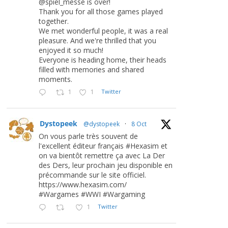
@spiel_messe is over!
Thank you for all those games played
together.
We met wonderful people, it was a real
pleasure. And we're thrilled that you
enjoyed it so much!
Everyone is heading home, their heads
filled with memories and shared
moments.
1
1
Twitter
Dystopeek
@dystopeek
·
8 Oct
On vous parle très souvent de
l'excellent éditeur français #Hexasim et
on va bientôt remettre ça avec La Der
des Ders, leur prochain jeu disponible en
précommande sur le site officiel.
https://www.hexasim.com/
#Wargames #WWI #Wargaming
1
Twitter