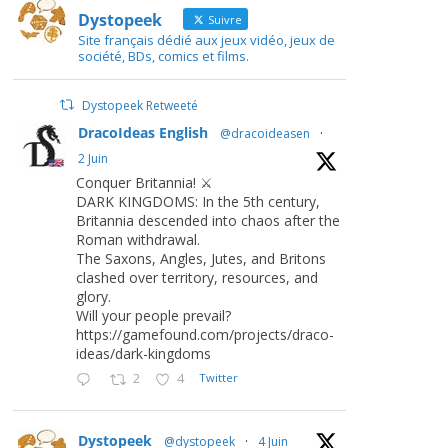
Dystopeek
Suivre
Site français dédié aux jeux vidéo, jeux de
société, BDs, comics et films.
Dystopeek Retweeté
DracoIdeas English
@dracoideasen
·
2 Juin
Conquer Britannia! ⚔️
DARK KINGDOMS: In the 5th century,
Britannia descended into chaos after the
Roman withdrawal.
The Saxons, Angles, Jutes, and Britons
clashed over territory, resources, and
glory.
Will your people prevail?
https://gamefound.com/projects/draco-
ideas/dark-kingdoms
2
4
Twitter
Dystopeek
@dystopeek
·
4 Juin