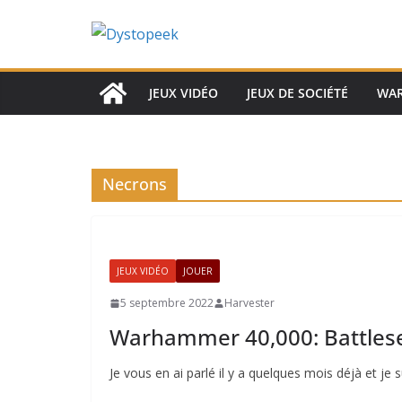
Passer
au
contenu
JEUX VIDÉO
JEUX DE SOCIÉTÉ
WA
Necrons
JEUX VIDÉO
JOUER
5 septembre 2022
Harvester
Warhammer 40,000: Battlese
Je vous en ai parlé il y a quelques mois déjà et je 