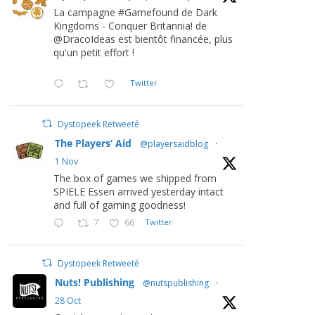
La campagne #Gamefound de Dark
Kingdoms - Conquer Britannia! de
@DracoIdeas est bientôt financée, plus
qu'un petit effort !
Twitter
Dystopeek Retweeté
The Players’ Aid
@playersaidblog
·
1 Nov
The box of games we shipped from
SPIELE Essen arrived yesterday intact
and full of gaming goodness!
7
66
Twitter
Dystopeek Retweeté
Nuts! Publishing
@nutspublishing
·
28 Oct