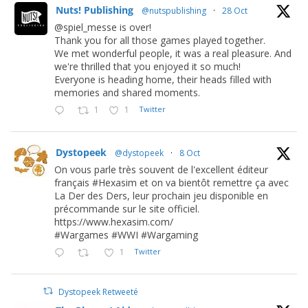
Nuts! Publishing
@nutspublishing
·
28 Oct
@spiel_messe is over!
Thank you for all those games played together.
We met wonderful people, it was a real pleasure. And
we're thrilled that you enjoyed it so much!
Everyone is heading home, their heads filled with
memories and shared moments.
1
1
Twitter
Dystopeek
@dystopeek
·
8 Oct
On vous parle très souvent de l'excellent éditeur
français #Hexasim et on va bientôt remettre ça avec
La Der des Ders, leur prochain jeu disponible en
précommande sur le site officiel.
https://www.hexasim.com/
#Wargames #WWI #Wargaming
1
Twitter
Dystopeek Retweeté