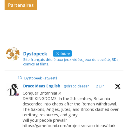
Partenaires
Dystopeek
Suivre
Site français dédié aux jeux vidéo, jeux de société, BDs,
comics et films.
Dystopeek Retweeté
DracoIdeas English
@dracoideasen
·
2 Juin
Conquer Britannia! ⚔️
DARK KINGDOMS: In the 5th century, Britannia
descended into chaos after the Roman withdrawal.
The Saxons, Angles, Jutes, and Britons clashed over
territory, resources, and glory.
Will your people prevail?
https://gamefound.com/projects/draco-ideas/dark-