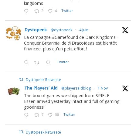
kingdoms
2
4
Twitter
Dystopeek
@dystopeek
·
4 Juin
La campagne #Gamefound de Dark Kingdoms -
Conquer Britannia! de @DracoIdeas est bientôt
financée, plus qu'un petit effort !
Twitter
Dystopeek Retweeté
The Players’ Aid
@playersaidblog
·
1 Nov
The box of games we shipped from SPIELE
Essen arrived yesterday intact and full of gaming
goodness!
7
66
Twitter
Dystopeek Retweeté