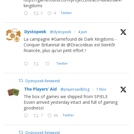
kingdoms
2
4
Twitter
Dystopeek
@dystopeek
·
4 Juin
La campagne #Gamefound de Dark Kingdoms -
Conquer Britannia! de @DracoIdeas est bientôt
financée, plus qu'un petit effort !
Twitter
Dystopeek Retweeté
The Players’ Aid
@playersaidblog
·
1 Nov
The box of games we shipped from SPIELE
Essen arrived yesterday intact and full of gaming
goodness!
7
66
Twitter
Dystopeek Retweeté