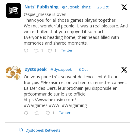
Nuts! Publishing
@nutspublishing
·
28 Oct
@spiel_messe is over!
Thank you for all those games played together.
We met wonderful people, it was a real pleasure. And
we're thrilled that you enjoyed it so much!
Everyone is heading home, their heads filled with
memories and shared moments.
1
1
Twitter
Dystopeek
@dystopeek
·
8 Oct
On vous parle très souvent de l'excellent éditeur
français #Hexasim et on va bientôt remettre ça avec
La Der des Ders, leur prochain jeu disponible en
précommande sur le site officiel.
https://www.hexasim.com/
#Wargames #WWI #Wargaming
1
Twitter
Dystopeek Retweeté