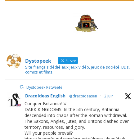
Dystopeek
Suivre
Site français dédié aux jeux vidéo, jeux de société, BDs,
comics et films.
Dystopeek Retweeté
DracoIdeas English
@dracoideasen
·
2 Juin
Conquer Britannia! ⚔️
DARK KINGDOMS: In the 5th century, Britannia
descended into chaos after the Roman withdrawal.
The Saxons, Angles, Jutes, and Britons clashed over
territory, resources, and glory.
Will your people prevail?
https://gamefound.com/projects/draco-ideas/dark-