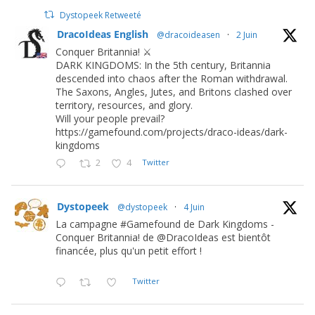
Dystopeek Retweeté
DracoIdeas English
@dracoideasen
·
2 Juin
Conquer Britannia! ⚔️
DARK KINGDOMS: In the 5th century, Britannia
descended into chaos after the Roman withdrawal.
The Saxons, Angles, Jutes, and Britons clashed over
territory, resources, and glory.
Will your people prevail?
https://gamefound.com/projects/draco-ideas/dark-
kingdoms
2
4
Twitter
Dystopeek
@dystopeek
·
4 Juin
La campagne #Gamefound de Dark Kingdoms -
Conquer Britannia! de @DracoIdeas est bientôt
financée, plus qu'un petit effort !
Twitter