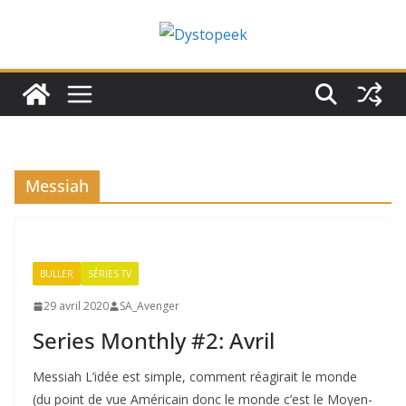
Passer
au
contenu
Messiah
BULLER
SÉRIES TV
29 avril 2020
SA_Avenger
Series Monthly #2: Avril
Messiah L’idée est simple, comment réagirait le monde
(du point de vue Américain donc le monde c’est le Moyen-