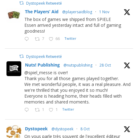
Dystopeek Retweeté
The Players’ Aid
@playersaidblog
·
1 Nov
The box of games we shipped from SPIELE
Essen arrived yesterday intact and full of gaming
goodness!
7
66
Twitter
Dystopeek Retweeté
Nuts! Publishing
@nutspublishing
·
28 Oct
@spiel_messe is over!
Thank you for all those games played together.
We met wonderful people, it was a real pleasure. And
we're thrilled that you enjoyed it so much!
Everyone is heading home, their heads filled with
memories and shared moments.
1
1
Twitter
Dystopeek
@dystopeek
·
8 Oct
On vous parle très souvent de l'excellent éditeur