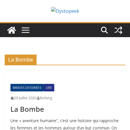
Passer
au
contenu
La Bombe
BANDES DESSINÉES
LIRE
29 juillet 2020
Bofang
La Bombe
Une « aventure humaine”, c’est une histoire qui rapproche
les femmes et les hommes autour d’un but commun. On