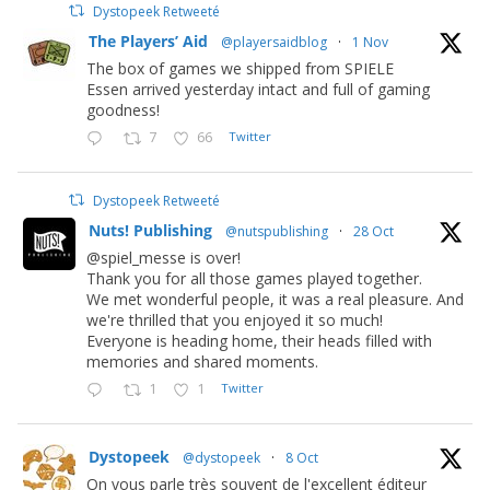
Dystopeek Retweeté
The Players’ Aid
@playersaidblog
·
1 Nov
The box of games we shipped from SPIELE
Essen arrived yesterday intact and full of gaming
goodness!
7
66
Twitter
Dystopeek Retweeté
Nuts! Publishing
@nutspublishing
·
28 Oct
@spiel_messe is over!
Thank you for all those games played together.
We met wonderful people, it was a real pleasure. And
we're thrilled that you enjoyed it so much!
Everyone is heading home, their heads filled with
memories and shared moments.
1
1
Twitter
Dystopeek
@dystopeek
·
8 Oct
On vous parle très souvent de l'excellent éditeur