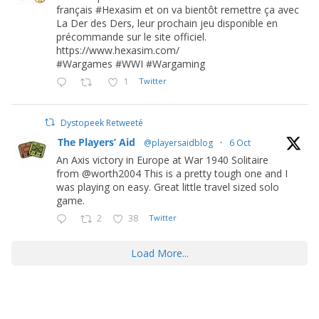
français #Hexasim et on va bientôt remettre ça avec
La Der des Ders, leur prochain jeu disponible en
précommande sur le site officiel.
https://www.hexasim.com/
#Wargames #WWI #Wargaming
1
Twitter
Dystopeek Retweeté
The Players’ Aid
@playersaidblog
·
6 Oct
An Axis victory in Europe at War 1940 Solitaire
from @worth2004 This is a pretty tough one and I
was playing on easy. Great little travel sized solo
game.
2
38
Twitter
Load More...