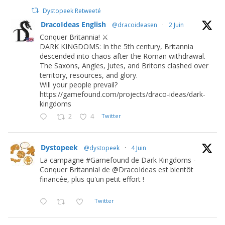
Dystopeek Retweeté
DracoIdeas English
@dracoideasen
·
2 Juin
Conquer Britannia! ⚔️
DARK KINGDOMS: In the 5th century, Britannia
descended into chaos after the Roman withdrawal.
The Saxons, Angles, Jutes, and Britons clashed over
territory, resources, and glory.
Will your people prevail?
https://gamefound.com/projects/draco-ideas/dark-
kingdoms
2
4
Twitter
Dystopeek
@dystopeek
·
4 Juin
La campagne #Gamefound de Dark Kingdoms -
Conquer Britannia! de @DracoIdeas est bientôt
financée, plus qu'un petit effort !
Twitter