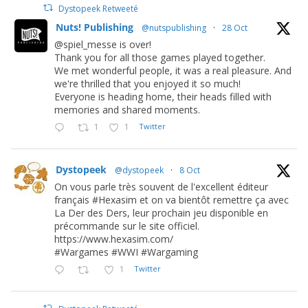
Dystopeek Retweeté
Nuts! Publishing
@nutspublishing
·
28 Oct
@spiel_messe is over!
Thank you for all those games played together.
We met wonderful people, it was a real pleasure. And
we're thrilled that you enjoyed it so much!
Everyone is heading home, their heads filled with
memories and shared moments.
1
1
Twitter
Dystopeek
@dystopeek
·
8 Oct
On vous parle très souvent de l'excellent éditeur
français #Hexasim et on va bientôt remettre ça avec
La Der des Ders, leur prochain jeu disponible en
précommande sur le site officiel.
https://www.hexasim.com/
#Wargames #WWI #Wargaming
1
Twitter