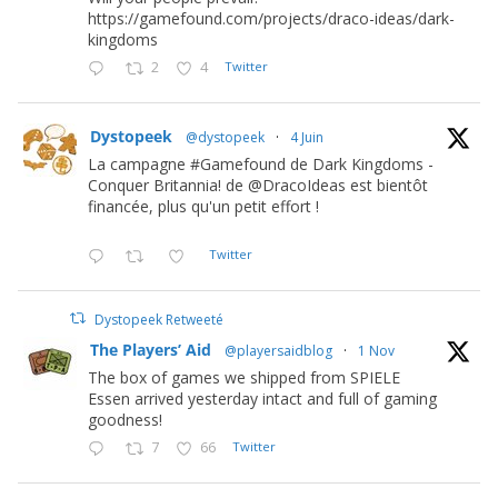
https://gamefound.com/projects/draco-ideas/dark-
kingdoms
2
4
Twitter
Dystopeek
@dystopeek
·
4 Juin
La campagne #Gamefound de Dark Kingdoms -
Conquer Britannia! de @DracoIdeas est bientôt
financée, plus qu'un petit effort !
Twitter
Dystopeek Retweeté
The Players’ Aid
@playersaidblog
·
1 Nov
The box of games we shipped from SPIELE
Essen arrived yesterday intact and full of gaming
goodness!
7
66
Twitter