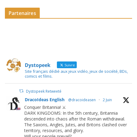
Partenaires
Dystopeek
Suivre
Site français dédié aux jeux vidéo, jeux de société, BDs,
comics et films.
Dystopeek Retweeté
DracoIdeas English
@dracoideasen
·
2 Juin
Conquer Britannia! ⚔️
DARK KINGDOMS: In the 5th century, Britannia
descended into chaos after the Roman withdrawal.
The Saxons, Angles, Jutes, and Britons clashed over
territory, resources, and glory.
Will your people prevail?