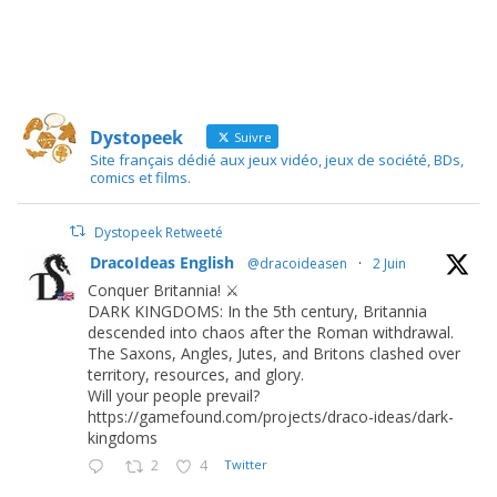
Dystopeek
Suivre
Site français dédié aux jeux vidéo, jeux de société, BDs,
comics et films.
Dystopeek Retweeté
DracoIdeas English
@dracoideasen
·
2 Juin
Conquer Britannia! ⚔️
DARK KINGDOMS: In the 5th century, Britannia
descended into chaos after the Roman withdrawal.
The Saxons, Angles, Jutes, and Britons clashed over
territory, resources, and glory.
Will your people prevail?
https://gamefound.com/projects/draco-ideas/dark-
kingdoms
2
4
Twitter