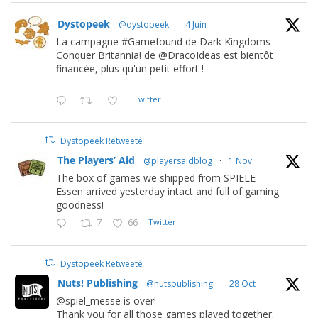
Dystopeek
@dystopeek
·
4 Juin
La campagne #Gamefound de Dark Kingdoms -
Conquer Britannia! de @DracoIdeas est bientôt
financée, plus qu'un petit effort !
Twitter
Dystopeek Retweeté
The Players’ Aid
@playersaidblog
·
1 Nov
The box of games we shipped from SPIELE
Essen arrived yesterday intact and full of gaming
goodness!
7
66
Twitter
Dystopeek Retweeté
Nuts! Publishing
@nutspublishing
·
28 Oct
@spiel_messe is over!
Thank you for all those games played together.