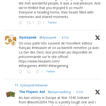
We met wonderful people, it was a real pleasure. And
we're thrilled that you enjoyed it so much!
Everyone is heading home, their heads filled with
memories and shared moments.
1
1
Twitter
Dystopeek
@dystopeek
·
8 Oct
On vous parle très souvent de l'excellent éditeur
français #Hexasim et on va bientôt remettre ça avec
La Der des Ders, leur prochain jeu disponible en
précommande sur le site officiel.
https://www.hexasim.com/
#Wargames #WWI #Wargaming
1
Twitter
Dystopeek Retweeté
The Players’ Aid
@playersaidblog
·
6 Oct
An Axis victory in Europe at War 1940 Solitaire
from @worth2004 This is a pretty tough one and I