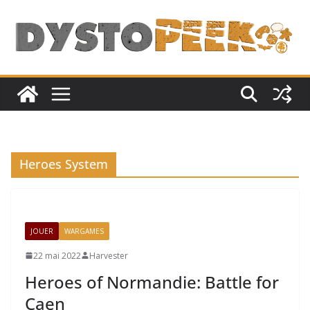
Passer
au
contenu
Heroes System
JOUER
WARGAMES
22 mai 2022
Harvester
Heroes of Normandie: Battle for
Caen