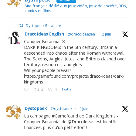
Site français dédié aux jeux vidéo, jeux de société, BDs,
comics et films.
Dystopeek Retweeté
DracoIdeas English
@dracoideasen
·
2 Juin
Conquer Britannia! ⚔️
DARK KINGDOMS: In the 5th century, Britannia
descended into chaos after the Roman withdrawal.
The Saxons, Angles, Jutes, and Britons clashed over
territory, resources, and glory.
Will your people prevail?
https://gamefound.com/projects/draco-ideas/dark-
kingdoms
2
4
Twitter
Dystopeek
@dystopeek
·
4 Juin
La campagne #Gamefound de Dark Kingdoms -
Conquer Britannia! de @DracoIdeas est bientôt
financée, plus qu'un petit effort !