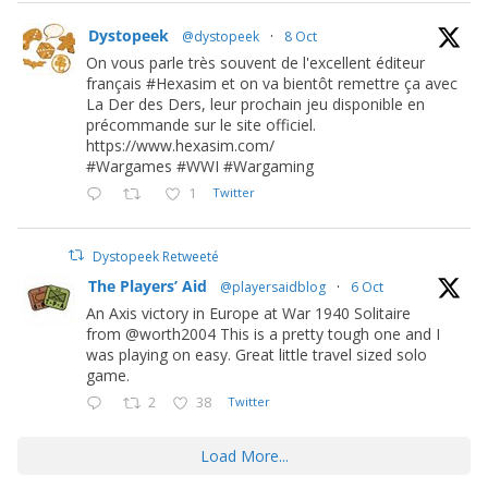
Dystopeek
@dystopeek
·
8 Oct
On vous parle très souvent de l'excellent éditeur
français #Hexasim et on va bientôt remettre ça avec
La Der des Ders, leur prochain jeu disponible en
précommande sur le site officiel.
https://www.hexasim.com/
#Wargames #WWI #Wargaming
1
Twitter
Dystopeek Retweeté
The Players’ Aid
@playersaidblog
·
6 Oct
An Axis victory in Europe at War 1940 Solitaire
from @worth2004 This is a pretty tough one and I
was playing on easy. Great little travel sized solo
game.
2
38
Twitter
Load More...