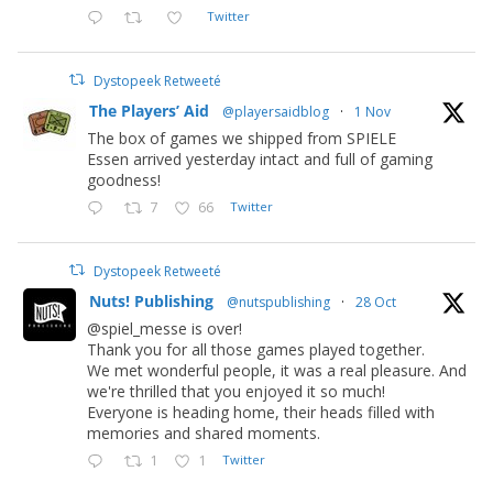
Twitter
Dystopeek Retweeté
The Players’ Aid
@playersaidblog
·
1 Nov
The box of games we shipped from SPIELE
Essen arrived yesterday intact and full of gaming
goodness!
7
66
Twitter
Dystopeek Retweeté
Nuts! Publishing
@nutspublishing
·
28 Oct
@spiel_messe is over!
Thank you for all those games played together.
We met wonderful people, it was a real pleasure. And
we're thrilled that you enjoyed it so much!
Everyone is heading home, their heads filled with
memories and shared moments.
1
1
Twitter