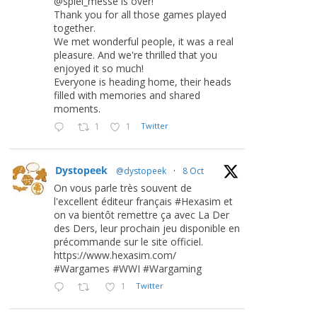
@spiel_messe is over!
Thank you for all those games played
together.
We met wonderful people, it was a real
pleasure. And we're thrilled that you
enjoyed it so much!
Everyone is heading home, their heads
filled with memories and shared
moments.
1
1
Twitter
Dystopeek
@dystopeek
·
8 Oct
On vous parle très souvent de
l'excellent éditeur français #Hexasim et
on va bientôt remettre ça avec La Der
des Ders, leur prochain jeu disponible en
précommande sur le site officiel.
https://www.hexasim.com/
#Wargames #WWI #Wargaming
1
Twitter