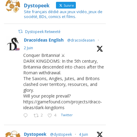
Dystopeek
Suivre
Site français dédié aux jeux vidéo, jeux de
société, BDs, comics et films.
Dystopeek Retweeté
DracoIdeas English
@dracoideasen
·
2 Juin
Conquer Britannia! ⚔️
DARK KINGDOMS: In the 5th century,
Britannia descended into chaos after the
Roman withdrawal.
The Saxons, Angles, Jutes, and Britons
clashed over territory, resources, and
glory.
Will your people prevail?
https://gamefound.com/projects/draco-
ideas/dark-kingdoms
2
4
Twitter
Dystopeek
@dystopeek
·
4 Juin