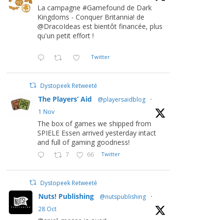
La campagne #Gamefound de Dark
Kingdoms - Conquer Britannia! de
@DracoIdeas est bientôt financée, plus
qu'un petit effort !
Twitter
Dystopeek Retweeté
The Players’ Aid
@playersaidblog
·
1 Nov
The box of games we shipped from
SPIELE Essen arrived yesterday intact
and full of gaming goodness!
7
66
Twitter
Dystopeek Retweeté
Nuts! Publishing
@nutspublishing
·
28 Oct