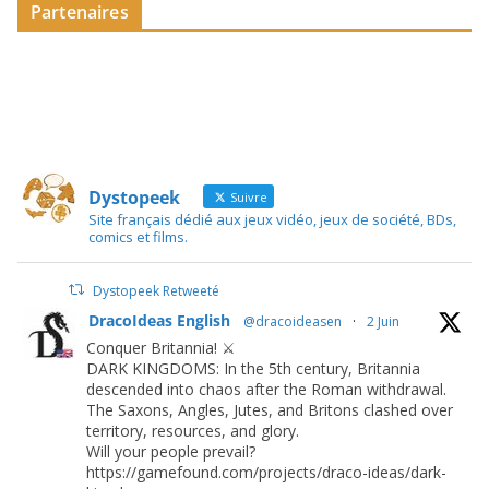
Partenaires
Dystopeek
Suivre
Site français dédié aux jeux vidéo, jeux de société, BDs,
comics et films.
Dystopeek Retweeté
DracoIdeas English
@dracoideasen
·
2 Juin
Conquer Britannia! ⚔️
DARK KINGDOMS: In the 5th century, Britannia
descended into chaos after the Roman withdrawal.
The Saxons, Angles, Jutes, and Britons clashed over
territory, resources, and glory.
Will your people prevail?
https://gamefound.com/projects/draco-ideas/dark-