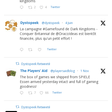
kingdoms
2
4
Twitter
Dystopeek
@dystopeek
·
4 Juin
La campagne #Gamefound de Dark Kingdoms -
Conquer Britannia! de @DracoIdeas est bientôt
financée, plus qu'un petit effort !
Twitter
Dystopeek Retweeté
The Players’ Aid
@playersaidblog
·
1 Nov
The box of games we shipped from SPIELE
Essen arrived yesterday intact and full of gaming
goodness!
7
66
Twitter
Dystopeek Retweeté