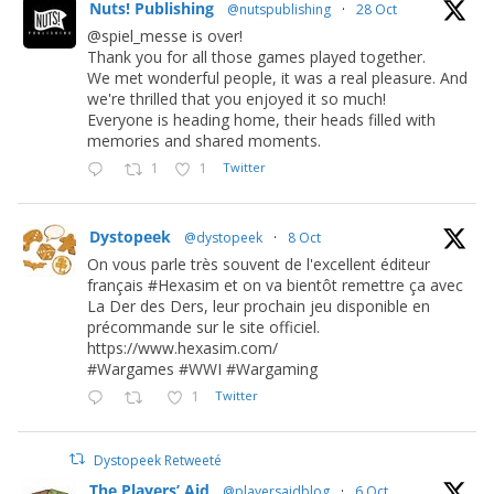
Nuts! Publishing
@nutspublishing
·
28 Oct
@spiel_messe is over!
Thank you for all those games played together.
We met wonderful people, it was a real pleasure. And
we're thrilled that you enjoyed it so much!
Everyone is heading home, their heads filled with
memories and shared moments.
1
1
Twitter
Dystopeek
@dystopeek
·
8 Oct
On vous parle très souvent de l'excellent éditeur
français #Hexasim et on va bientôt remettre ça avec
La Der des Ders, leur prochain jeu disponible en
précommande sur le site officiel.
https://www.hexasim.com/
#Wargames #WWI #Wargaming
1
Twitter
Dystopeek Retweeté
The Players’ Aid
@playersaidblog
·
6 Oct