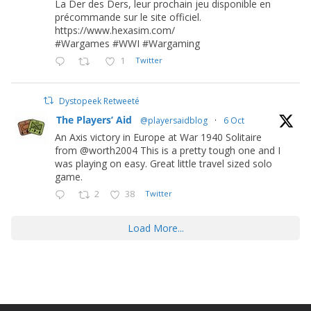
La Der des Ders, leur prochain jeu disponible en
précommande sur le site officiel.
https://www.hexasim.com/
#Wargames #WWI #Wargaming
1
Twitter
Dystopeek Retweeté
The Players’ Aid
@playersaidblog
·
6 Oct
An Axis victory in Europe at War 1940 Solitaire
from @worth2004 This is a pretty tough one and I
was playing on easy. Great little travel sized solo
game.
2
38
Twitter
Load More...