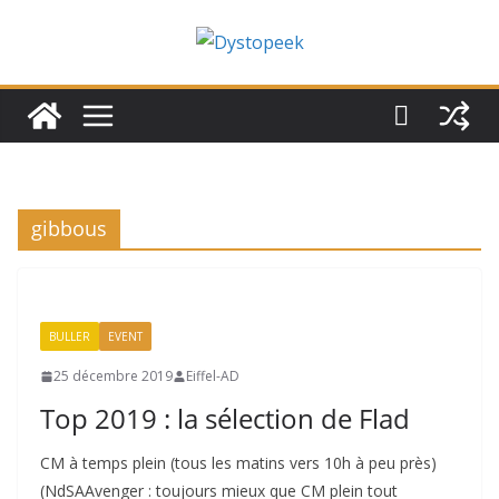
Passer
au
contenu
gibbous
BULLER
EVENT
25 décembre 2019
Eiffel-AD
Top 2019 : la sélection de Flad
CM à temps plein (tous les matins vers 10h à peu près)
(NdSAAvenger : toujours mieux que CM plein tout