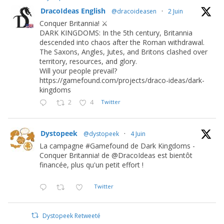
DracoIdeas English
@dracoideasen
·
2 Juin
Conquer Britannia! ⚔️
DARK KINGDOMS: In the 5th century, Britannia
descended into chaos after the Roman withdrawal.
The Saxons, Angles, Jutes, and Britons clashed over
territory, resources, and glory.
Will your people prevail?
https://gamefound.com/projects/draco-ideas/dark-
kingdoms
2
4
Twitter
Dystopeek
@dystopeek
·
4 Juin
La campagne #Gamefound de Dark Kingdoms -
Conquer Britannia! de @DracoIdeas est bientôt
financée, plus qu'un petit effort !
Twitter
Dystopeek Retweeté