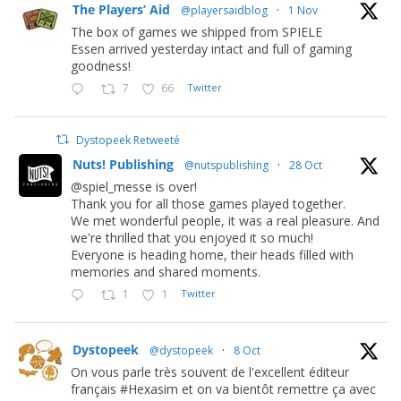
The Players’ Aid
@playersaidblog
·
1 Nov
The box of games we shipped from SPIELE
Essen arrived yesterday intact and full of gaming
goodness!
7
66
Twitter
Dystopeek Retweeté
Nuts! Publishing
@nutspublishing
·
28 Oct
@spiel_messe is over!
Thank you for all those games played together.
We met wonderful people, it was a real pleasure. And
we're thrilled that you enjoyed it so much!
Everyone is heading home, their heads filled with
memories and shared moments.
1
1
Twitter
Dystopeek
@dystopeek
·
8 Oct
On vous parle très souvent de l'excellent éditeur
français #Hexasim et on va bientôt remettre ça avec