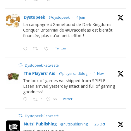
Dystopeek
@dystopeek
·
4 Juin
La campagne #Gamefound de Dark Kingdoms -
Conquer Britannia! de @DracoIdeas est bientôt
financée, plus qu'un petit effort !
Twitter
Dystopeek Retweeté
The Players’ Aid
@playersaidblog
·
1 Nov
The box of games we shipped from SPIELE
Essen arrived yesterday intact and full of gaming
goodness!
7
66
Twitter
Dystopeek Retweeté
Nuts! Publishing
@nutspublishing
·
28 Oct