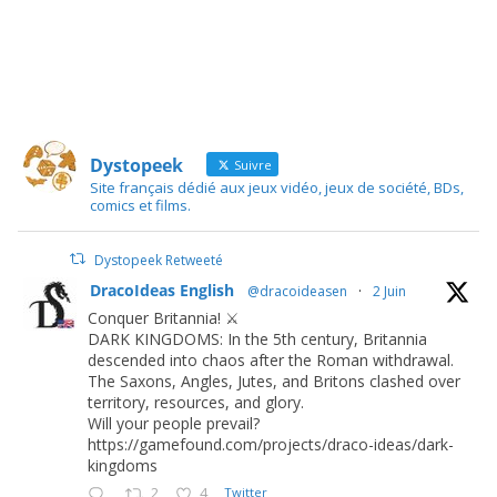
Dystopeek
Suivre
Site français dédié aux jeux vidéo, jeux de société, BDs,
comics et films.
Dystopeek Retweeté
DracoIdeas English
@dracoideasen
·
2 Juin
Conquer Britannia! ⚔️
DARK KINGDOMS: In the 5th century, Britannia
descended into chaos after the Roman withdrawal.
The Saxons, Angles, Jutes, and Britons clashed over
territory, resources, and glory.
Will your people prevail?
https://gamefound.com/projects/draco-ideas/dark-
kingdoms
2
4
Twitter