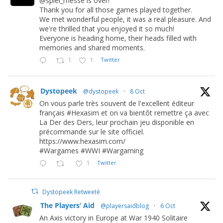
@spiel_messe is over!
Thank you for all those games played together.
We met wonderful people, it was a real pleasure. And
we're thrilled that you enjoyed it so much!
Everyone is heading home, their heads filled with
memories and shared moments.
1
1
Twitter
Dystopeek
@dystopeek
·
8 Oct
On vous parle très souvent de l'excellent éditeur
français #Hexasim et on va bientôt remettre ça avec
La Der des Ders, leur prochain jeu disponible en
précommande sur le site officiel.
https://www.hexasim.com/
#Wargames #WWI #Wargaming
1
Twitter
Dystopeek Retweeté
The Players’ Aid
@playersaidblog
·
6 Oct
An Axis victory in Europe at War 1940 Solitaire