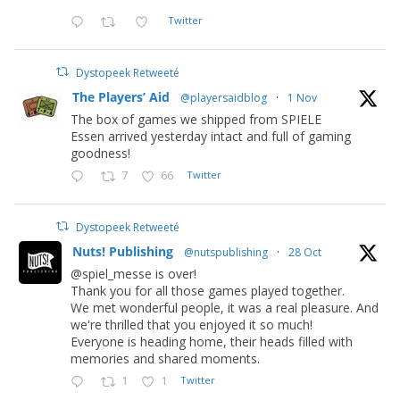
Twitter
Dystopeek Retweeté
The Players’ Aid
@playersaidblog
·
1 Nov
The box of games we shipped from SPIELE
Essen arrived yesterday intact and full of gaming
goodness!
7
66
Twitter
Dystopeek Retweeté
Nuts! Publishing
@nutspublishing
·
28 Oct
@spiel_messe is over!
Thank you for all those games played together.
We met wonderful people, it was a real pleasure. And
we're thrilled that you enjoyed it so much!
Everyone is heading home, their heads filled with
memories and shared moments.
1
1
Twitter