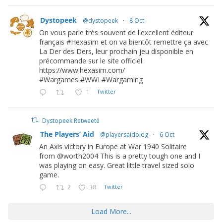
Dystopeek
@dystopeek
·
8 Oct
On vous parle très souvent de l'excellent éditeur
français #Hexasim et on va bientôt remettre ça avec
La Der des Ders, leur prochain jeu disponible en
précommande sur le site officiel.
https://www.hexasim.com/
#Wargames #WWI #Wargaming
1
Twitter
Dystopeek Retweeté
The Players’ Aid
@playersaidblog
·
6 Oct
An Axis victory in Europe at War 1940 Solitaire
from @worth2004 This is a pretty tough one and I
was playing on easy. Great little travel sized solo
game.
2
38
Twitter
Load More...