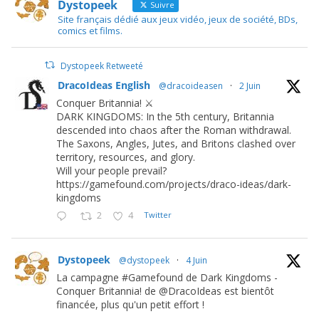
Dystopeek
Suivre
Site français dédié aux jeux vidéo, jeux de société, BDs,
comics et films.
Dystopeek Retweeté
DracoIdeas English
@dracoideasen
·
2 Juin
Conquer Britannia! ⚔️
DARK KINGDOMS: In the 5th century, Britannia
descended into chaos after the Roman withdrawal.
The Saxons, Angles, Jutes, and Britons clashed over
territory, resources, and glory.
Will your people prevail?
https://gamefound.com/projects/draco-ideas/dark-
kingdoms
2
4
Twitter
Dystopeek
@dystopeek
·
4 Juin
La campagne #Gamefound de Dark Kingdoms -
Conquer Britannia! de @DracoIdeas est bientôt
financée, plus qu'un petit effort !