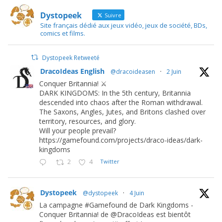
Dystopeek
Suivre
Site français dédié aux jeux vidéo, jeux de société, BDs,
comics et films.
Dystopeek Retweeté
DracoIdeas English
@dracoideasen
·
2 Juin
Conquer Britannia! ⚔️
DARK KINGDOMS: In the 5th century, Britannia
descended into chaos after the Roman withdrawal.
The Saxons, Angles, Jutes, and Britons clashed over
territory, resources, and glory.
Will your people prevail?
https://gamefound.com/projects/draco-ideas/dark-
kingdoms
2
4
Twitter
Dystopeek
@dystopeek
·
4 Juin
La campagne #Gamefound de Dark Kingdoms -
Conquer Britannia! de @DracoIdeas est bientôt