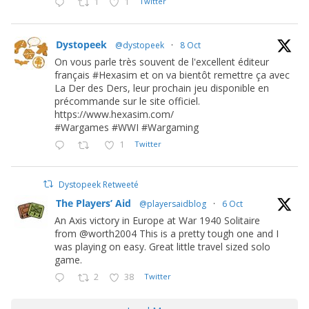
1
1
Twitter
Dystopeek
@dystopeek
·
8 Oct
On vous parle très souvent de l'excellent éditeur
français #Hexasim et on va bientôt remettre ça avec
La Der des Ders, leur prochain jeu disponible en
précommande sur le site officiel.
https://www.hexasim.com/
#Wargames #WWI #Wargaming
1
Twitter
Dystopeek Retweeté
The Players’ Aid
@playersaidblog
·
6 Oct
An Axis victory in Europe at War 1940 Solitaire
from @worth2004 This is a pretty tough one and I
was playing on easy. Great little travel sized solo
game.
2
38
Twitter