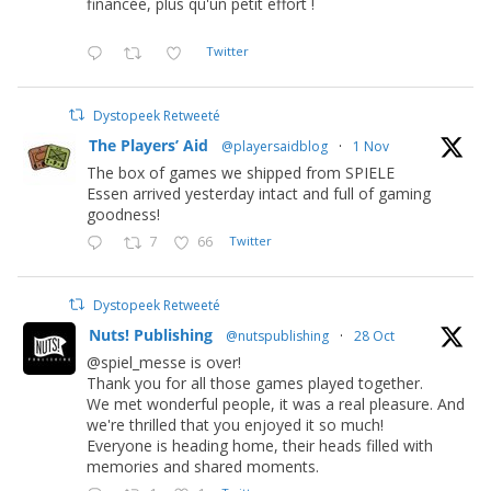
financée, plus qu'un petit effort !
Twitter
Dystopeek Retweeté
The Players’ Aid
@playersaidblog
·
1 Nov
The box of games we shipped from SPIELE
Essen arrived yesterday intact and full of gaming
goodness!
7
66
Twitter
Dystopeek Retweeté
Nuts! Publishing
@nutspublishing
·
28 Oct
@spiel_messe is over!
Thank you for all those games played together.
We met wonderful people, it was a real pleasure. And
we're thrilled that you enjoyed it so much!
Everyone is heading home, their heads filled with
memories and shared moments.