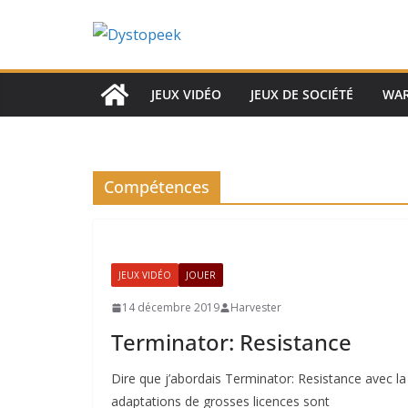
Passer
au
contenu
JEUX VIDÉO
JEUX DE SOCIÉTÉ
WA
Compétences
JEUX VIDÉO
JOUER
14 décembre 2019
Harvester
Terminator: Resistance
Dire que j’abordais Terminator: Resistance avec 
adaptations de grosses licences sont