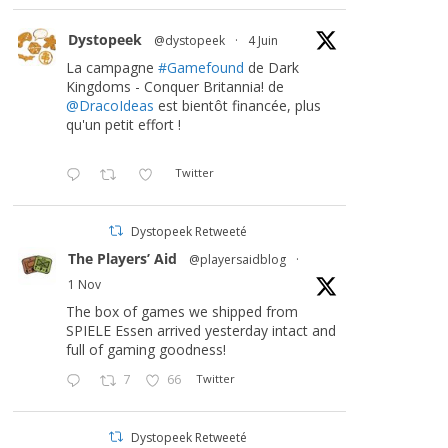
Dystopeek
@dystopeek
·
4 Juin
La campagne
#Gamefound
de Dark
Kingdoms - Conquer Britannia! de
@DracoIdeas
est bientôt financée, plus
qu'un petit effort !
Twitter
Dystopeek Retweeté
The Players’ Aid
@playersaidblog
·
1 Nov
The box of games we shipped from
SPIELE Essen arrived yesterday intact and
full of gaming goodness!
7
66
Twitter
Dystopeek Retweeté