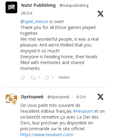
Nuts! Publishing
@nutspublishing
·
28 Oct
@spiel_messe
is over!
Thank you for all those games played
together.
We met wonderful people, it was a real
pleasure. And we're thrilled that you
enjoyed it so much!
Everyone is heading home, their heads
filled with memories and shared
moments.
1
1
Twitter
Dystopeek
@dystopeek
·
8 Oct
On vous parle très souvent de
l'excellent éditeur français
#Hexasim
et on
va bientôt remettre ça avec La Der des
Ders, leur prochain jeu disponible en
précommande sur le site officiel.
https://www.hexasim.com/