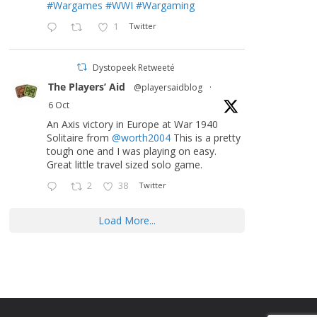
#Wargames
#WWI
#Wargaming
1
Twitter
Dystopeek Retweeté
The Players’ Aid
@playersaidblog
·
6 Oct
An Axis victory in Europe at War 1940
Solitaire from
@worth2004
This is a pretty
tough one and I was playing on easy.
Great little travel sized solo game.
2
38
Twitter
Load More...