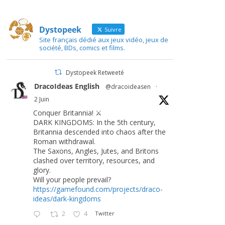
Dystopeek
Suivre
Site français dédié aux jeux vidéo, jeux de
société, BDs, comics et films.
Dystopeek Retweeté
DracoIdeas English
@dracoideasen
·
2 Juin
Conquer Britannia! ⚔️
DARK KINGDOMS: In the 5th century,
Britannia descended into chaos after the
Roman withdrawal.
The Saxons, Angles, Jutes, and Britons
clashed over territory, resources, and
glory.
Will your people prevail?
https://gamefound.com/projects/draco-
ideas/dark-kingdoms
2
4
Twitter