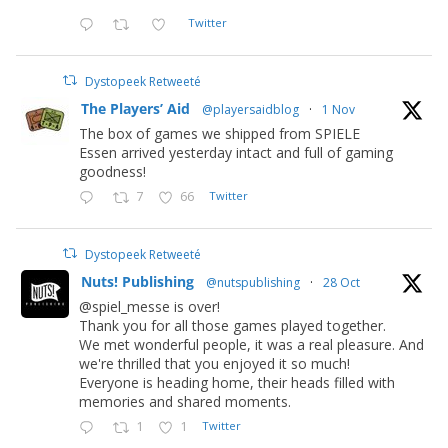
Twitter
Dystopeek Retweeté
The Players’ Aid
@playersaidblog
·
1 Nov
The box of games we shipped from SPIELE
Essen arrived yesterday intact and full of gaming
goodness!
7
66
Twitter
Dystopeek Retweeté
Nuts! Publishing
@nutspublishing
·
28 Oct
@spiel_messe is over!
Thank you for all those games played together.
We met wonderful people, it was a real pleasure. And
we're thrilled that you enjoyed it so much!
Everyone is heading home, their heads filled with
memories and shared moments.
1
1
Twitter