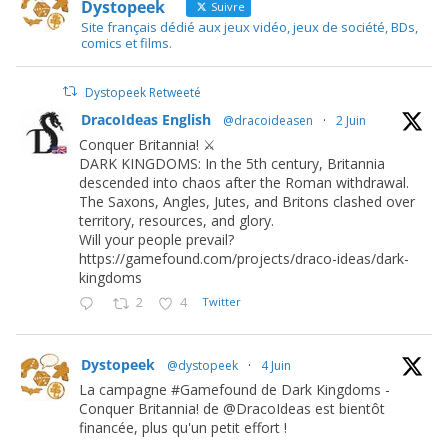
Dystopeek
Suivre
Site français dédié aux jeux vidéo, jeux de société, BDs,
comics et films.
Dystopeek Retweeté
DracoIdeas English
@dracoideasen
·
2 Juin
Conquer Britannia! ⚔️
DARK KINGDOMS: In the 5th century, Britannia
descended into chaos after the Roman withdrawal.
The Saxons, Angles, Jutes, and Britons clashed over
territory, resources, and glory.
Will your people prevail?
https://gamefound.com/projects/draco-ideas/dark-
kingdoms
2
4
Twitter
Dystopeek
@dystopeek
·
4 Juin
La campagne #Gamefound de Dark Kingdoms -
Conquer Britannia! de @DracoIdeas est bientôt
financée, plus qu'un petit effort !