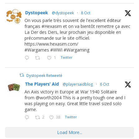
Dystopeek
@dystopeek
·
8 Oct
On vous parle très souvent de l'excellent éditeur
français #Hexasim et on va bientôt remettre ça avec
La Der des Ders, leur prochain jeu disponible en
précommande sur le site officiel.
https://www.hexasim.com/
#Wargames #WWI #Wargaming
1
Twitter
Dystopeek Retweeté
The Players’ Aid
@playersaidblog
·
6 Oct
An Axis victory in Europe at War 1940 Solitaire
from @worth2004 This is a pretty tough one and I
was playing on easy. Great little travel sized solo
game.
2
38
Twitter
Load More...