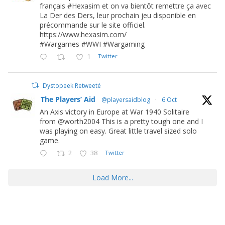
français #Hexasim et on va bientôt remettre ça avec
La Der des Ders, leur prochain jeu disponible en
précommande sur le site officiel.
https://www.hexasim.com/
#Wargames #WWI #Wargaming
1
Twitter
Dystopeek Retweeté
The Players’ Aid
@playersaidblog
·
6 Oct
An Axis victory in Europe at War 1940 Solitaire
from @worth2004 This is a pretty tough one and I
was playing on easy. Great little travel sized solo
game.
2
38
Twitter
Load More...