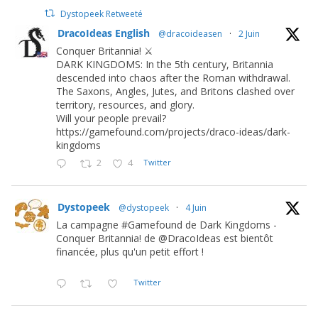
Dystopeek Retweeté
DracoIdeas English
@dracoideasen
·
2 Juin
Conquer Britannia! ⚔️
DARK KINGDOMS: In the 5th century, Britannia
descended into chaos after the Roman withdrawal.
The Saxons, Angles, Jutes, and Britons clashed over
territory, resources, and glory.
Will your people prevail?
https://gamefound.com/projects/draco-ideas/dark-
kingdoms
2
4
Twitter
Dystopeek
@dystopeek
·
4 Juin
La campagne #Gamefound de Dark Kingdoms -
Conquer Britannia! de @DracoIdeas est bientôt
financée, plus qu'un petit effort !
Twitter