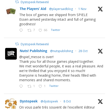
Dystopeek Retweeté
The Players’ Aid
@playersaidblog
·
1 Nov
The box of games we shipped from SPIELE
Essen arrived yesterday intact and full of gaming
goodness!
7
66
Twitter
Dystopeek Retweeté
Nuts! Publishing
@nutspublishing
·
28 Oct
@spiel_messe is over!
Thank you for all those games played together.
We met wonderful people, it was a real pleasure. And
we're thrilled that you enjoyed it so much!
Everyone is heading home, their heads filled with
memories and shared moments.
1
1
Twitter
Dystopeek
@dystopeek
·
8 Oct
On vous parle très souvent de l'excellent éditeur