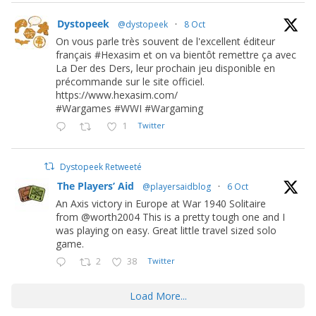
Dystopeek
@dystopeek
·
8 Oct
On vous parle très souvent de l'excellent éditeur
français #Hexasim et on va bientôt remettre ça avec
La Der des Ders, leur prochain jeu disponible en
précommande sur le site officiel.
https://www.hexasim.com/
#Wargames #WWI #Wargaming
1
Twitter
Dystopeek Retweeté
The Players’ Aid
@playersaidblog
·
6 Oct
An Axis victory in Europe at War 1940 Solitaire
from @worth2004 This is a pretty tough one and I
was playing on easy. Great little travel sized solo
game.
2
38
Twitter
Load More...