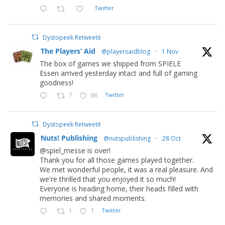
Twitter
Dystopeek Retweeté
The Players’ Aid
@playersaidblog
·
1 Nov
The box of games we shipped from SPIELE
Essen arrived yesterday intact and full of gaming
goodness!
7
66
Twitter
Dystopeek Retweeté
Nuts! Publishing
@nutspublishing
·
28 Oct
@spiel_messe is over!
Thank you for all those games played together.
We met wonderful people, it was a real pleasure. And
we're thrilled that you enjoyed it so much!
Everyone is heading home, their heads filled with
memories and shared moments.
1
1
Twitter