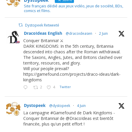
Dystopeek
Site français dédié aux jeux vidéo, jeux de société, BDs,
comics et films.
Dystopeek Retweeté
DracoIdeas English
@dracoideasen
·
2 Juin
Conquer Britannia! ⚔️
DARK KINGDOMS: In the 5th century, Britannia
descended into chaos after the Roman withdrawal.
The Saxons, Angles, Jutes, and Britons clashed over
territory, resources, and glory.
Will your people prevail?
https://gamefound.com/projects/draco-ideas/dark-
kingdoms
2
4
Twitter
Dystopeek
@dystopeek
·
4 Juin
La campagne #Gamefound de Dark Kingdoms -
Conquer Britannia! de @DracoIdeas est bientôt
financée, plus qu'un petit effort !