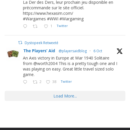
La Der des Ders, leur prochain jeu disponible en
précommande sur le site officiel.
https://www.hexasim.com/
#Wargames #WWI #Wargaming
1
Twitter
Dystopeek Retweeté
The Players’ Aid
@playersaidblog
·
6 Oct
An Axis victory in Europe at War 1940 Solitaire
from @worth2004 This is a pretty tough one and I
was playing on easy. Great little travel sized solo
game.
2
38
Twitter
Load More...