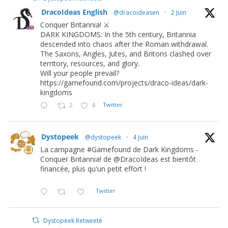
DracoIdeas English
@dracoideasen
·
2 Juin
Conquer Britannia! ⚔️
DARK KINGDOMS: In the 5th century, Britannia
descended into chaos after the Roman withdrawal.
The Saxons, Angles, Jutes, and Britons clashed over
territory, resources, and glory.
Will your people prevail?
https://gamefound.com/projects/draco-ideas/dark-
kingdoms
2
4
Twitter
Dystopeek
@dystopeek
·
4 Juin
La campagne #Gamefound de Dark Kingdoms -
Conquer Britannia! de @DracoIdeas est bientôt
financée, plus qu'un petit effort !
Twitter
Dystopeek Retweeté