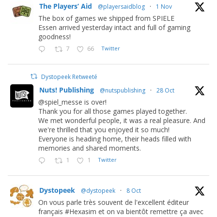
The Players’ Aid
@playersaidblog
·
1 Nov
The box of games we shipped from SPIELE
Essen arrived yesterday intact and full of gaming
goodness!
7
66
Twitter
Dystopeek Retweeté
Nuts! Publishing
@nutspublishing
·
28 Oct
@spiel_messe is over!
Thank you for all those games played together.
We met wonderful people, it was a real pleasure. And
we're thrilled that you enjoyed it so much!
Everyone is heading home, their heads filled with
memories and shared moments.
1
1
Twitter
Dystopeek
@dystopeek
·
8 Oct
On vous parle très souvent de l'excellent éditeur
français #Hexasim et on va bientôt remettre ça avec