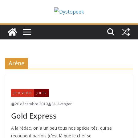
Passer
au
contenu
Arène
JEUX VIDÉO
JOUER
20 décembre 2019
SA_Avenger
Gold Express
A la rédac, on a un peu tous nos spécialités, qui se
recoupent parfois (c’est là que le chef se