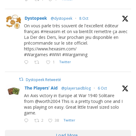
Dystopeek
@dystopeek
·
8 Oct
On vous parle très souvent de l'excellent éditeur
français #Hexasim et on va bientôt remettre ça avec
La Der des Ders, leur prochain jeu disponible en
précommande sur le site officiel.
https://www.hexasim.com/
#Wargames #WWI #Wargaming
1
Twitter
Dystopeek Retweeté
The Players’ Aid
@playersaidblog
·
6 Oct
An Axis victory in Europe at War 1940 Solitaire
from @worth2004 This is a pretty tough one and I
was playing on easy. Great little travel sized solo
game.
2
38
Twitter
Load More...