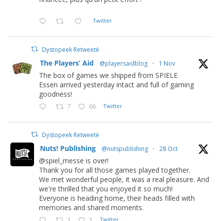
Twitter
Dystopeek Retweeté
The Players’ Aid
@playersaidblog
·
1 Nov
The box of games we shipped from SPIELE
Essen arrived yesterday intact and full of gaming
goodness!
7
66
Twitter
Dystopeek Retweeté
Nuts! Publishing
@nutspublishing
·
28 Oct
@spiel_messe is over!
Thank you for all those games played together.
We met wonderful people, it was a real pleasure. And
we're thrilled that you enjoyed it so much!
Everyone is heading home, their heads filled with
memories and shared moments.
1
1
Twitter