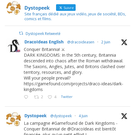
Dystopeek
Suivre
Site français dédié aux jeux vidéo, jeux de société, BDs,
comics et films.
Dystopeek Retweeté
DracoIdeas English
@dracoideasen
·
2 Juin
Conquer Britannia! ⚔️
DARK KINGDOMS: In the 5th century, Britannia
descended into chaos after the Roman withdrawal.
The Saxons, Angles, Jutes, and Britons clashed over
territory, resources, and glory.
Will your people prevail?
https://gamefound.com/projects/draco-ideas/dark-
kingdoms
2
4
Twitter
Dystopeek
@dystopeek
·
4 Juin
La campagne #Gamefound de Dark Kingdoms -
Conquer Britannia! de @DracoIdeas est bientôt
financée, plus qu'un petit effort !