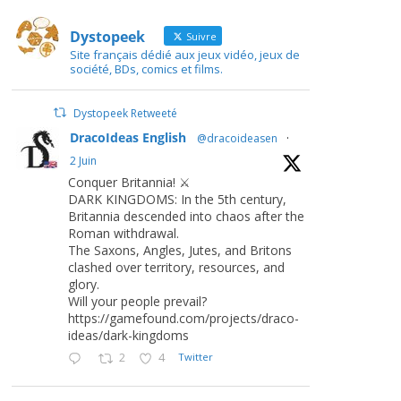
Dystopeek
Suivre
Site français dédié aux jeux vidéo, jeux de
société, BDs, comics et films.
Dystopeek Retweeté
DracoIdeas English
@dracoideasen
·
2 Juin
Conquer Britannia! ⚔️
DARK KINGDOMS: In the 5th century,
Britannia descended into chaos after the
Roman withdrawal.
The Saxons, Angles, Jutes, and Britons
clashed over territory, resources, and
glory.
Will your people prevail?
https://gamefound.com/projects/draco-
ideas/dark-kingdoms
2
4
Twitter