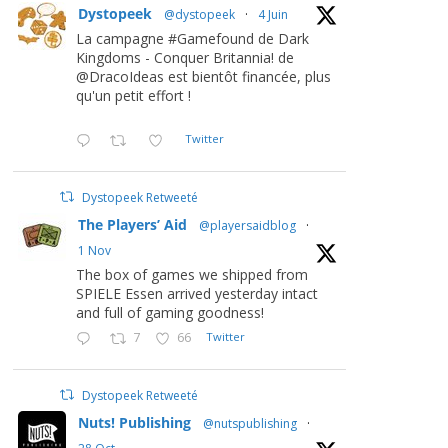
Dystopeek
@dystopeek
·
4 Juin
La campagne #Gamefound de Dark
Kingdoms - Conquer Britannia! de
@DracoIdeas est bientôt financée, plus
qu'un petit effort !
Twitter
Dystopeek Retweeté
The Players’ Aid
@playersaidblog
·
1 Nov
The box of games we shipped from
SPIELE Essen arrived yesterday intact
and full of gaming goodness!
7
66
Twitter
Dystopeek Retweeté
Nuts! Publishing
@nutspublishing
·