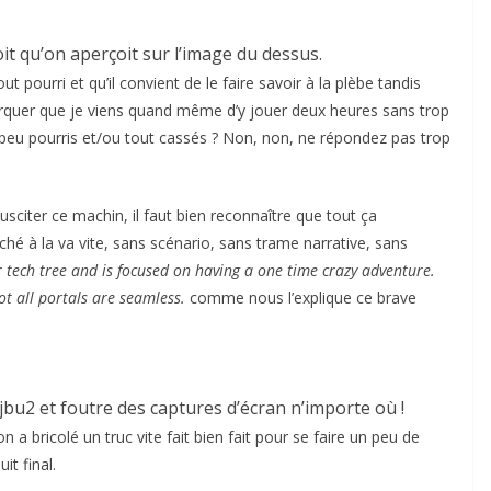
oit qu’on aperçoit sur l’image du dessus.
pourri et qu’il convient de le faire savoir à la plèbe tandis
rquer que je viens quand même d’y jouer deux heures sans trop
n peu pourris et/ou tout cassés ? Non, non, ne répondez pas trop
usciter ce machin, il faut bien reconnaître que tout ça
 à la va vite, sans scénario, sans trame narrative, sans
r tech tree and is focused on having a one time crazy adventure.
t all portals are seamless.
comme nous l’explique ce brave
jbu2 et foutre des captures d’écran n’importe où !
n a bricolé un truc vite fait bien fait pour se faire un peu de
t final.