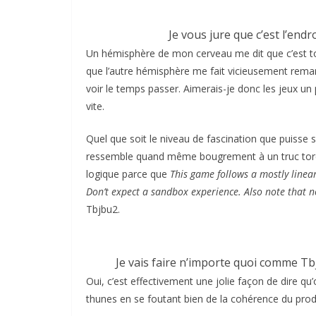
Je vous jure que c’est l’endr
Un hémisphère de mon cerveau me dit que c’est tout 
que l’autre hémisphère me fait vicieusement rema
voir le temps passer. Aimerais-je donc les jeux u
vite.
Quel que soit le niveau de fascination que puisse s
ressemble quand même bougrement à un truc torché
logique parce que
This game follows a mostly linea
Don’t expect a sandbox experience. Also note that no
Tbjbu2.
Je vais faire n’importe quoi comme Tb
Oui, c’est effectivement une jolie façon de dire qu’o
thunes en se foutant bien de la cohérence du produi