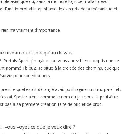
ple asiatique où, sans la moindre logique, il allait devoir
gré d’une improbable épiphanie, les secrets de la mécanique et
 rien n’a vraiment d’importance.
ême niveau ou biome qu’au dessus
2: Portals Apart, j’imagine que vous aurez bien compris que ce
nt nommé Tbjbu2, se situe à la croisée des chemins, quelque
ft/survie pour speedrunners.
prendre quel esprit dérangé avait pu imaginer un truc pareil et,
d’essai. Spoiler alert : comme le nom du jeu vous l’a peut-être
est pas à sa première création faite de bric et de broc.
… vous voyez ce que je veux dire ?