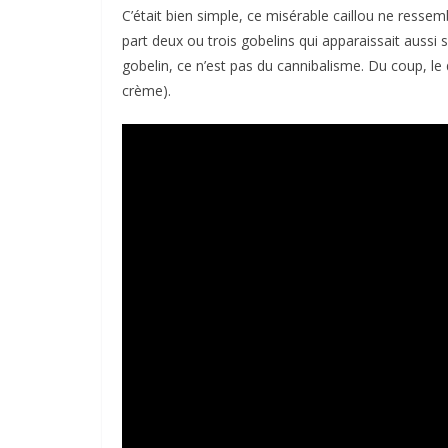
C’était bien simple, ce misérable caillou ne ressem
part deux ou trois gobelins qui apparaissait aussi 
gobelin, ce n’est pas du cannibalisme. Du coup, le 
crème).