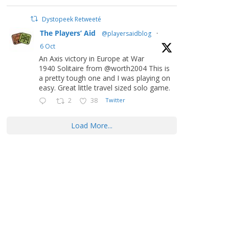
Dystopeek Retweeté
The Players’ Aid
@playersaidblog
·
6 Oct
An Axis victory in Europe at War
1940 Solitaire from @worth2004 This is
a pretty tough one and I was playing on
easy. Great little travel sized solo game.
2
38
Twitter
Load More...