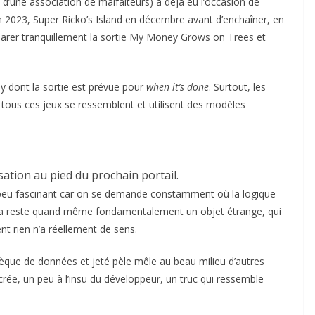
 d’une association de malfaiteurs) a déjà eu l’occasion de
 2023, Super Ricko’s Island en décembre avant d’enchaîner, en
parer tranquillement la sortie My Money Grows on Trees et
y dont la sortie est prévue pour
when it’s done
. Surtout, les
tous ces jeux se ressemblent et utilisent des modèles
isation au pied du prochain portail.
 un peu fascinant car on se demande constamment où la logique
a reste quand même fondamentalement un objet étrange, qui
t rien n’a réellement de sens.
èque de données et jeté pèle mêle au beau milieu d’autres
 crée, un peu à l’insu du développeur, un truc qui ressemble