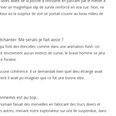
utiles allant de la pioche à l’enclume en passant par le métier à
onner un magnifique slip de survie renforcé en vrai cuir. Non, ne
eur eu la surprise de voir un portail s’ouvrir au beau milieu de
chanter. Me serais-je fait avoir ?
 qui font des étincelles comme dans une animation flash. Un
ant strictement aucun instinct de survie, le brave homme se jeta
te foraine.
aucune cohérence. Il se demandait bien quel dieu étrange avait
ment il avait pu imaginer que ce fut une bonne idée.
 ennemis est au top…
t humain faisait des merveilles en fabricant des trucs divers et
 les autres, menant notre explorateur sur une île suspendue, dans