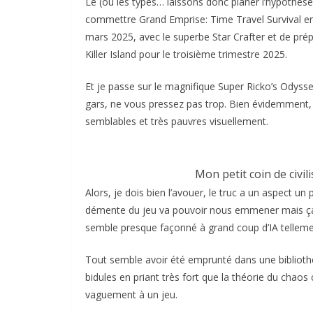
Le (ou les types… laissons donc planer l’hypothèse
commettre Grand Emprise: Time Travel Survival en
mars 2025, avec le superbe Star Crafter et de pré
Killer Island pour le troisième trimestre 2025.
Et je passe sur le magnifique Super Ricko’s Odysse
gars, ne vous pressez pas trop. Bien évidemment, 
semblables et très pauvres visuellement.
Mon petit coin de civil
Alors, je dois bien l’avouer, le truc a un aspect
démente du jeu va pouvoir nous emmener mais ç
semble presque façonné à grand coup d’IA tellemen
Tout semble avoir été emprunté dans une biblioth
bidules en priant très fort que la théorie du chaos
vaguement à un jeu.