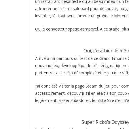
un restaurant désaffecté ou au beau milieu d’un tem
affronter un sinistre salopard pour découvrir, au 
inventer, là, tout seul comme un grand, le Moteur.
Ou le convecteur spatio-temporel. A ce stade, plus
Oui, c’est bien le m
Arrivé à mi-parcours du test de ce Grand Emprise 
nouveau jeu, développé par le très énigmatiqueme
part entre l’asset flip décomplexé et le jeu de cra
J’ai donc été visiter la page Steam du jeu pour com
accessoirement, découvrir s’il en était à son coup 
légèrement laisser subodorer, le triste Sire n’en n’
Super Ricko’s Odyssey