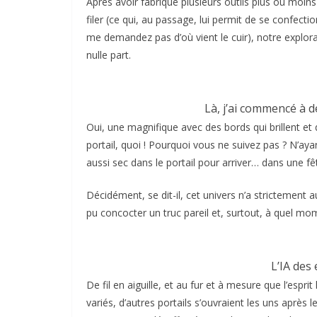
Après avoir fabriqué plusieurs outils plus ou moins 
filer (ce qui, au passage, lui permit de se confecti
me demandez pas d’où vient le cuir), notre explorat
nulle part.
Là, j’ai commencé à dé
Oui, une magnifique avec des bords qui brillent et
portail, quoi ! Pourquoi vous ne suivez pas ? N’ay
aussi sec dans le portail pour arriver… dans une fê
Décidément, se dit-il, cet univers n’a strictement 
pu concocter un truc pareil et, surtout, à quel mo
L’IA des
De fil en aiguille, et au fur et à mesure que l’espri
variés, d’autres portails s’ouvraient les uns après