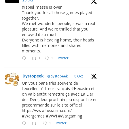
28 Oct
@spiel_messe is over!
Thank you for all those games played
together.
We met wonderful people, it was a real
pleasure. And we're thrilled that you
enjoyed it so much!
Everyone is heading home, their heads
filled with memories and shared
moments.
1
1
Twitter
Dystopeek
@dystopeek
·
8 Oct
On vous parle très souvent de
l'excellent éditeur français #Hexasim et
on va bientôt remettre ça avec La Der
des Ders, leur prochain jeu disponible en
précommande sur le site officiel.
https://www.hexasim.com/
#Wargames #WWI #Wargaming
1
Twitter