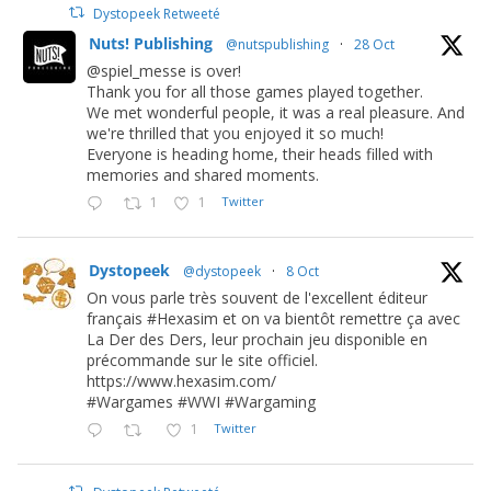
Dystopeek Retweeté
Nuts! Publishing
@nutspublishing
·
28 Oct
@spiel_messe is over!
Thank you for all those games played together.
We met wonderful people, it was a real pleasure. And
we're thrilled that you enjoyed it so much!
Everyone is heading home, their heads filled with
memories and shared moments.
1
1
Twitter
Dystopeek
@dystopeek
·
8 Oct
On vous parle très souvent de l'excellent éditeur
français #Hexasim et on va bientôt remettre ça avec
La Der des Ders, leur prochain jeu disponible en
précommande sur le site officiel.
https://www.hexasim.com/
#Wargames #WWI #Wargaming
1
Twitter