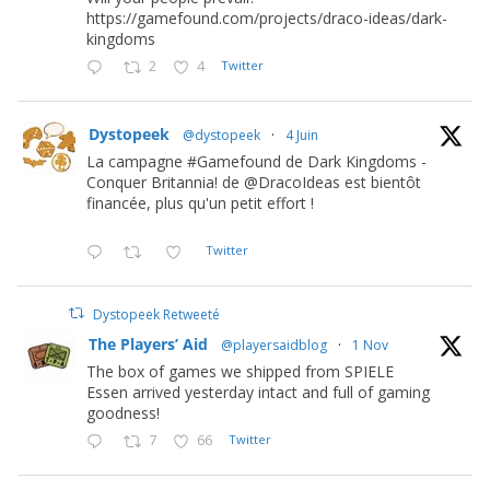
https://gamefound.com/projects/draco-ideas/dark-
kingdoms
2
4
Twitter
Dystopeek
@dystopeek
·
4 Juin
La campagne #Gamefound de Dark Kingdoms -
Conquer Britannia! de @DracoIdeas est bientôt
financée, plus qu'un petit effort !
Twitter
Dystopeek Retweeté
The Players’ Aid
@playersaidblog
·
1 Nov
The box of games we shipped from SPIELE
Essen arrived yesterday intact and full of gaming
goodness!
7
66
Twitter