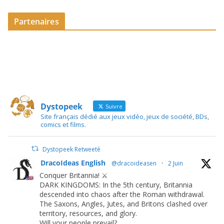
Partenaires
Dystopeek
Suivre
Site français dédié aux jeux vidéo, jeux de société, BDs,
comics et films.
Dystopeek Retweeté
DracoIdeas English
@dracoideasen
·
2 Juin
Conquer Britannia! ⚔️
DARK KINGDOMS: In the 5th century, Britannia
descended into chaos after the Roman withdrawal.
The Saxons, Angles, Jutes, and Britons clashed over
territory, resources, and glory.
Will your people prevail?