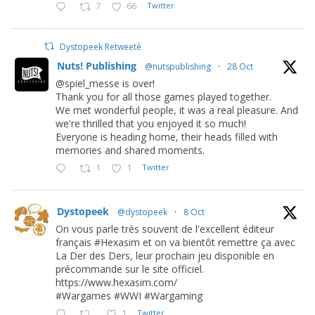
7
66
Twitter
Dystopeek Retweeté
Nuts! Publishing
@nutspublishing
·
28 Oct
@spiel_messe is over!
Thank you for all those games played together.
We met wonderful people, it was a real pleasure. And
we're thrilled that you enjoyed it so much!
Everyone is heading home, their heads filled with
memories and shared moments.
1
1
Twitter
Dystopeek
@dystopeek
·
8 Oct
On vous parle très souvent de l'excellent éditeur
français #Hexasim et on va bientôt remettre ça avec
La Der des Ders, leur prochain jeu disponible en
précommande sur le site officiel.
https://www.hexasim.com/
#Wargames #WWI #Wargaming
1
Twitter