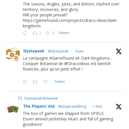
The Saxons, Angles, Jutes, and Britons clashed over
territory, resources, and glory.
Will your people prevail?
https://gamefound.com/projects/draco-ideas/dark-
kingdoms
2
4
Twitter
Dystopeek
@dystopeek
·
4 Juin
La campagne #Gamefound de Dark Kingdoms -
Conquer Britannia! de @DracoIdeas est bientôt
financée, plus qu'un petit effort !
Twitter
Dystopeek Retweeté
The Players’ Aid
@playersaidblog
·
1 Nov
The box of games we shipped from SPIELE
Essen arrived yesterday intact and full of gaming
goodness!