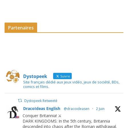
Partenaires
Dystopeek
Suivre
Site français dédié aux jeux vidéo, jeux de société, BDs,
comics et films.
Dystopeek Retweeté
DracoIdeas English
@dracoideasen
·
2 Juin
Conquer Britannia! ⚔️
DARK KINGDOMS: In the 5th century, Britannia
descended into chaos after the Roman withdrawal.