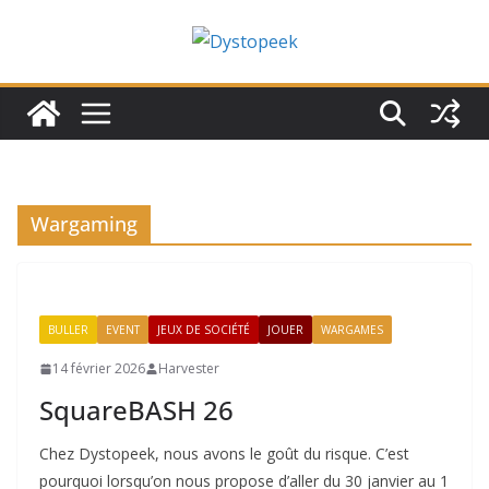
Passer
au
contenu
Wargaming
BULLER
EVENT
JEUX DE SOCIÉTÉ
JOUER
WARGAMES
14 février 2026
Harvester
SquareBASH 26
Chez Dystopeek, nous avons le goût du risque. C’est
pourquoi lorsqu’on nous propose d’aller du 30 janvier au 1