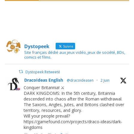
Dystopeek
Suivre
Site français dédié aux jeux vidéo, jeux de société, BDs,
comics et films.
Dystopeek Retweeté
DracoIdeas English
@dracoideasen
·
2 Juin
Conquer Britannia! ⚔️
DARK KINGDOMS: In the 5th century, Britannia
descended into chaos after the Roman withdrawal.
The Saxons, Angles, Jutes, and Britons clashed over
territory, resources, and glory.
Will your people prevail?
https://gamefound.com/projects/draco-ideas/dark-
kingdoms