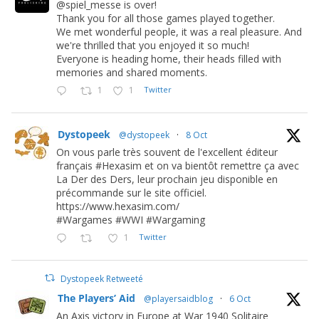
@spiel_messe is over!
Thank you for all those games played together.
We met wonderful people, it was a real pleasure. And
we're thrilled that you enjoyed it so much!
Everyone is heading home, their heads filled with
memories and shared moments.
1
1
Twitter
Dystopeek
@dystopeek
·
8 Oct
On vous parle très souvent de l'excellent éditeur
français #Hexasim et on va bientôt remettre ça avec
La Der des Ders, leur prochain jeu disponible en
précommande sur le site officiel.
https://www.hexasim.com/
#Wargames #WWI #Wargaming
1
Twitter
Dystopeek Retweeté
The Players’ Aid
@playersaidblog
·
6 Oct
An Axis victory in Europe at War 1940 Solitaire