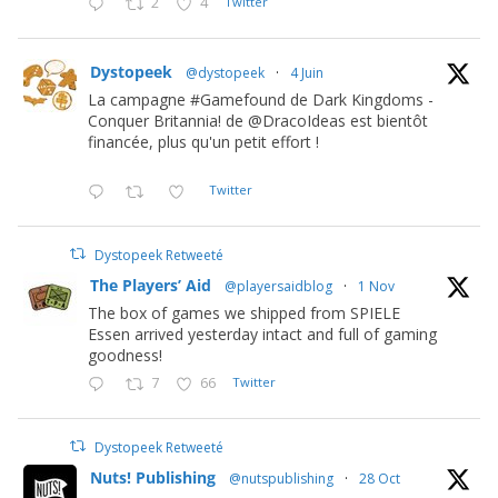
2
4
Twitter
Dystopeek
@dystopeek
·
4 Juin
La campagne #Gamefound de Dark Kingdoms -
Conquer Britannia! de @DracoIdeas est bientôt
financée, plus qu'un petit effort !
Twitter
Dystopeek Retweeté
The Players’ Aid
@playersaidblog
·
1 Nov
The box of games we shipped from SPIELE
Essen arrived yesterday intact and full of gaming
goodness!
7
66
Twitter
Dystopeek Retweeté
Nuts! Publishing
@nutspublishing
·
28 Oct