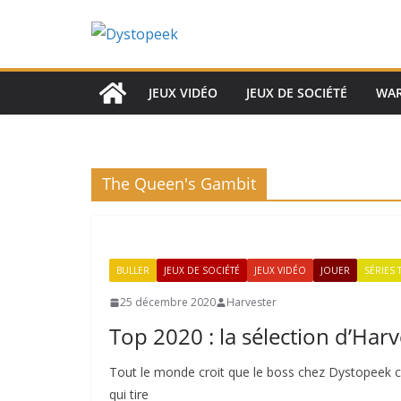
Passer
au
contenu
JEUX VIDÉO
JEUX DE SOCIÉTÉ
WA
The Queen's Gambit
BULLER
JEUX DE SOCIÉTÉ
JEUX VIDÉO
JOUER
SÉRIES 
25 décembre 2020
Harvester
Top 2020 : la sélection d’Harv
Tout le monde croit que le boss chez Dystopeek c’
qui tire