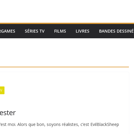
RGAMES
SÉRIES TV
FILMS
LIVRES
BANDES DESSINÉ
TV
ester
est moi. Alors que bon, soyons réalistes, c’est EvilBlackSheep