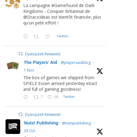
La campagne #Gamefound de Dark
Kingdoms - Conquer Britannia! de
@DracoIdeas est bientôt financée, plus
qu'un petit effort !
Twitter
Dystopeek Retweeté
The Players’ Aid
@playersaidblog
·
1 Nov
The box of games we shipped from
SPIELE Essen arrived yesterday intact
and full of gaming goodness!
7
66
Twitter
Dystopeek Retweeté
Nuts! Publishing
@nutspublishing
·
28 Oct