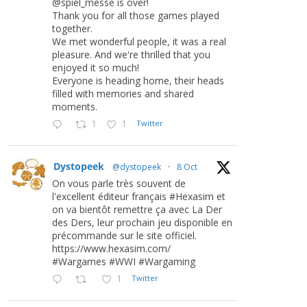
@spiel_messe is over!
Thank you for all those games played
together.
We met wonderful people, it was a real
pleasure. And we're thrilled that you
enjoyed it so much!
Everyone is heading home, their heads
filled with memories and shared
moments.
1
1
Twitter
Dystopeek
@dystopeek
·
8 Oct
On vous parle très souvent de
l'excellent éditeur français #Hexasim et
on va bientôt remettre ça avec La Der
des Ders, leur prochain jeu disponible en
précommande sur le site officiel.
https://www.hexasim.com/
#Wargames #WWI #Wargaming
1
Twitter