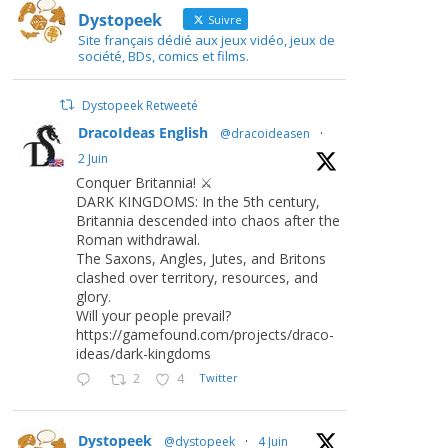
Dystopeek
Suivre
Site français dédié aux jeux vidéo, jeux de
société, BDs, comics et films.
Dystopeek Retweeté
DracoIdeas English
@dracoideasen
·
2 Juin
Conquer Britannia! ⚔️
DARK KINGDOMS: In the 5th century,
Britannia descended into chaos after the
Roman withdrawal.
The Saxons, Angles, Jutes, and Britons
clashed over territory, resources, and
glory.
Will your people prevail?
https://gamefound.com/projects/draco-
ideas/dark-kingdoms
2
4
Twitter
Dystopeek
@dystopeek
·
4 Juin